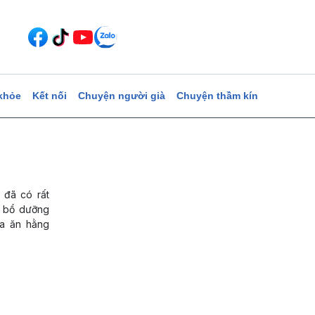
khỏe
Kết nối
Chuyện người già
Chuyện thầm kín
 đã có rất
n bổ dưỡng
ữa ăn hằng