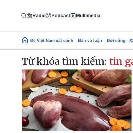
Nhảy đến nội dung
Radio
Podcast
Multimedia
Main navigation
Để Việt Nam cất cánh
Bàn và luận
Đời sống - X
Từ khóa tìm kiếm:
tin g