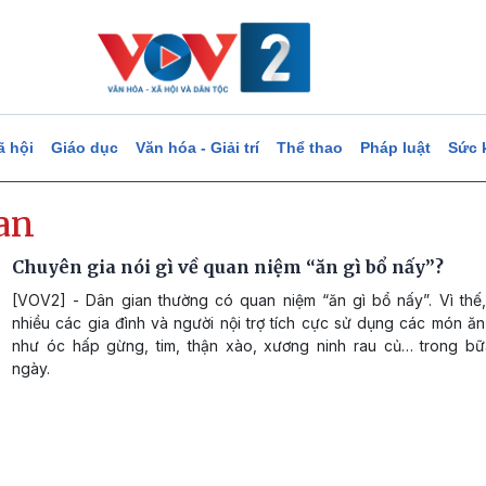
ã hội
Giáo dục
Văn hóa - Giải trí
Thể thao
Pháp luật
Sức 
an
Chuyên gia nói gì về quan niệm “ăn gì bổ nấy”?
[VOV2] - Dân gian thường có quan niệm “ăn gì bổ nấy”. Vì thế,
nhiều các gia đình và người nội trợ tích cực sử dụng các món ă
như óc hấp gừng, tim, thận xào, xương ninh rau củ… trong b
ngày.