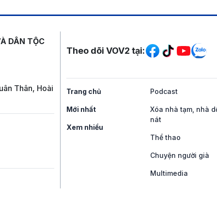
Mạng xã hội
VÀ DÂN TỘC
Theo dõi VOV2 tại:
uân Thân, Hoài
Trang chủ
Podcast
Mới nhất
Xóa nhà tạm, nhà d
nát
Xem nhiều
Thể thao
Chuyện người già
Multimedia