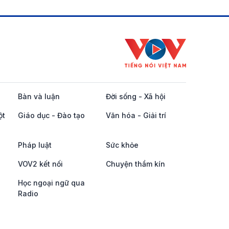
Bàn và luận
Đời sống - Xã hội
ột
Giáo dục - Đào tạo
Văn hóa - Giải trí
Pháp luật
Sức khỏe
VOV2 kết nối
Chuyện thầm kín
Học ngoại ngữ qua
Radio