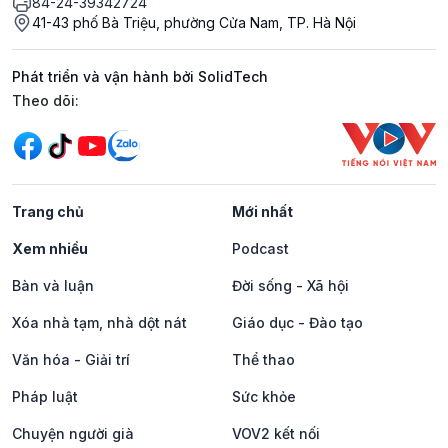
84-24-39342724
41-43 phố Bà Triệu, phường Cửa Nam, TP. Hà Nội
Phát triển và vận hành bởi SolidTech
Mạng xã hội
Theo dõi:
Trang chủ
Mới nhất
Xem nhiều
Podcast
Bàn và luận
Đời sống - Xã hội
Xóa nhà tạm, nhà dột nát
Giáo dục - Đào tạo
Văn hóa - Giải trí
Thể thao
Pháp luật
Sức khỏe
Chuyện người già
VOV2 kết nối