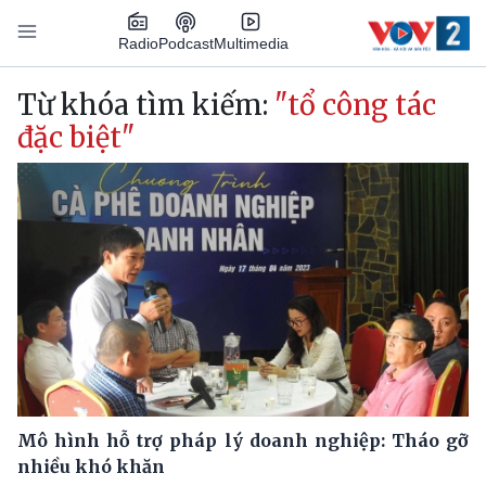
Nhảy đến nội dung
Podcast
Radio
Multimedia
Main navigation
Từ khóa tìm kiếm:
"tổ công tác
đặc biệt"
Mô hình hỗ trợ pháp lý doanh nghiệp: Tháo gỡ
nhiều khó khăn