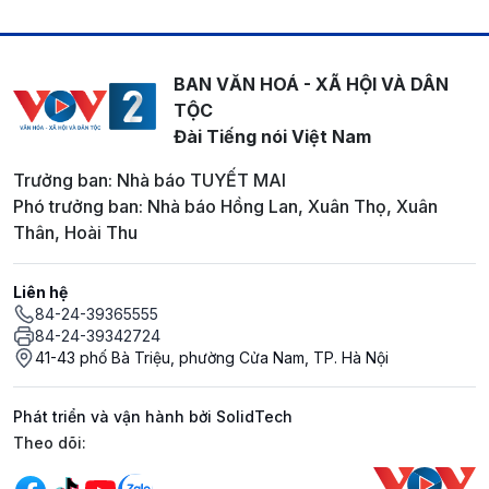
BAN VĂN HOÁ - XÃ HỘI VÀ DÂN
TỘC
Đài Tiếng nói Việt Nam
Trưởng ban: Nhà báo TUYẾT MAI
Phó trưởng ban: Nhà báo Hồng Lan, Xuân Thọ, Xuân
Thân, Hoài Thu
Liên hệ
84-24-39365555
84-24-39342724
41-43 phố Bà Triệu, phường Cửa Nam, TP. Hà Nội
Phát triển và vận hành bởi SolidTech
Mạng xã hội
Theo dõi: