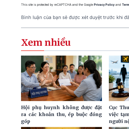
This site is protected by reCAPTCHA and the Google
Privacy Policy
and
Term
Bình luận của bạn sẽ được xét duyệt trước khi đ
Xem nhiều
Hội phụ huynh không được đặt
Cục Thu
ra các khoản thu, ép buộc đóng
việc tạ
góp
người n