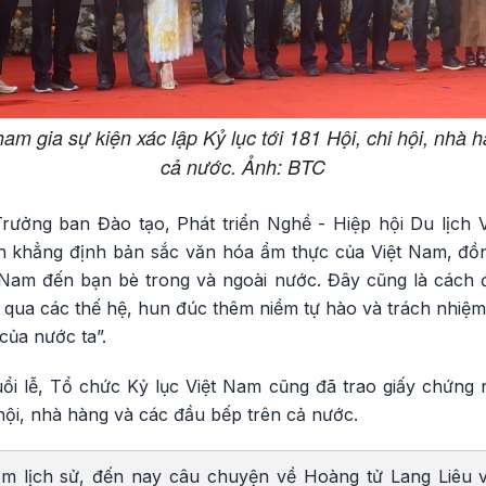
am gia sự kiện xác lập Kỷ lục tới 181 Hội, chi hội, nhà 
cả nước. Ảnh: BTC
ởng ban Đào tạo, Phát triển Nghề - Hiệp hội Du lịch V
n khẳng định bản sắc văn hóa ẩm thực của Việt Nam, đồn
 Nam đến bạn bè trong và ngoài nước. Đây cũng là cách 
qua các thế hệ, hun đúc thêm niềm tự hào và trách nhiệm 
của nước ta”.
i lễ, Tổ chức Kỷ lục Việt Nam cũng đã trao giấy chứng 
i hội, nhà hàng và các đầu bếp trên cả nước.
ăm lịch sử, đến nay câu chuyện về Hoàng tử Lang Liêu v