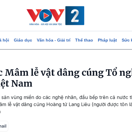
ã hội
Giáo dục
Văn hóa - Giải trí
Thể thao
Pháp luật
Sức 
ục Mâm lễ vật dâng cúng Tổ ng
iệt Nam
 sản vùng miền do các nghệ nhân, đầu bếp trên cả nước t
Mâm lễ vật dâng cúng Hoàng tử Lang Liêu (người được tôn l
m
mail