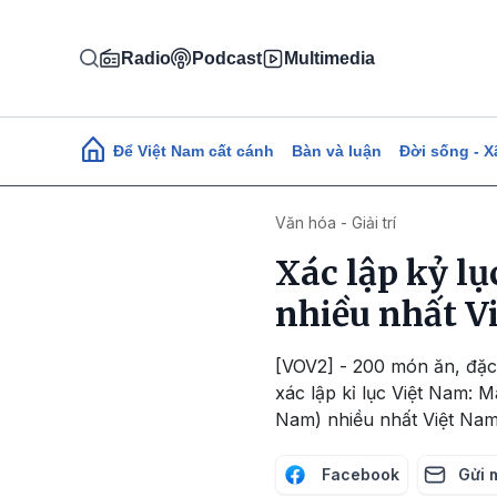
Nhảy đến nội dung
Radio
Podcast
Multimedia
Main navigation
Để Việt Nam cất cánh
Bàn và luận
Đời sống - X
Văn hóa - Giải trí
Xác lập kỷ l
nhiều nhất V
[VOV2] - 200 món ăn, đặc
xác lập kỉ lục Việt Nam: 
Nam) nhiều nhất Việt Na
Facebook
Gửi 