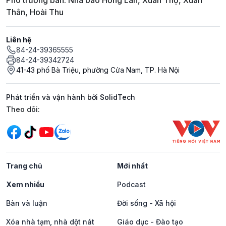
Phó trưởng ban: Nhà báo Hồng Lan, Xuân Thọ, Xuân
Thân, Hoài Thu
Liên hệ
84-24-39365555
84-24-39342724
41-43 phố Bà Triệu, phường Cửa Nam, TP. Hà Nội
Phát triển và vận hành bởi SolidTech
Mạng xã hội
Theo dõi:
Trang chủ
Mới nhất
Xem nhiều
Podcast
Bàn và luận
Đời sống - Xã hội
Xóa nhà tạm, nhà dột nát
Giáo dục - Đào tạo