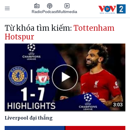
Nhảy đến nội dung
Podcast
Radio
Multimedia
Main navigation
Từ khóa tìm kiếm:
Tottenham
Hotspur
Liverpool đại thắng