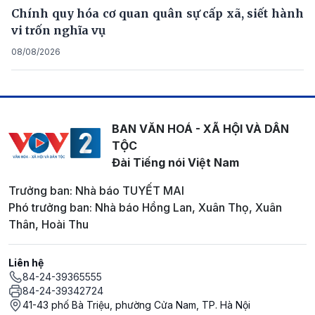
Chính quy hóa cơ quan quân sự cấp xã, siết hành
vi trốn nghĩa vụ
08/08/2026
BAN VĂN HOÁ - XÃ HỘI VÀ DÂN
TỘC
Đài Tiếng nói Việt Nam
Trưởng ban: Nhà báo TUYẾT MAI
Phó trưởng ban: Nhà báo Hồng Lan, Xuân Thọ, Xuân
Thân, Hoài Thu
Liên hệ
84-24-39365555
84-24-39342724
41-43 phố Bà Triệu, phường Cửa Nam, TP. Hà Nội