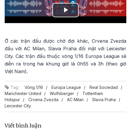
Play
Video
Ở các trận đấu được chờ đợi khác, Crvena Zvezda
đấu với AC Milan, Slavia Praha đối mặt với Leicester
City. Các trận đấu thuộc vòng 1/16 Europa League sẽ
diễn ra trong hai khung giờ là 0h55 và 3h (theo giờ
Việt Nam).
Tag:
Vòng 1/16
Europa League
Real Sociedad
Manchester United
Wolfsberger
Tottenham
Hotspur
Crvena Zvezda
AC Milan
Slavia Praha
Leicester City
Viết bình luận