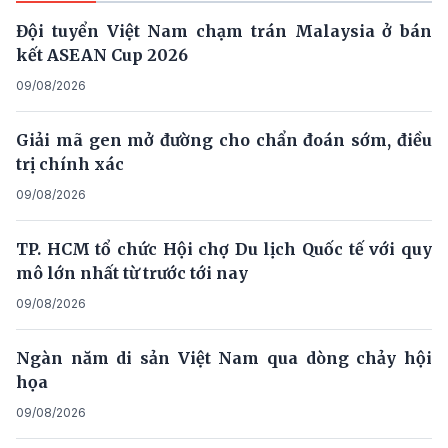
Đội tuyển Việt Nam chạm trán Malaysia ở bán
kết ASEAN Cup 2026
09/08/2026
Giải mã gen mở đường cho chẩn đoán sớm, điều
trị chính xác
09/08/2026
TP. HCM tổ chức Hội chợ Du lịch Quốc tế với quy
mô lớn nhất từ trước tới nay
09/08/2026
Ngàn năm di sản Việt Nam qua dòng chảy hội
họa
09/08/2026