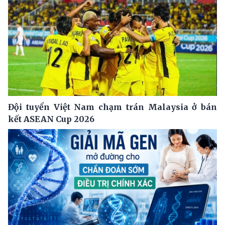
Đội tuyển Việt Nam chạm trán Malaysia ở bán
kết ASEAN Cup 2026