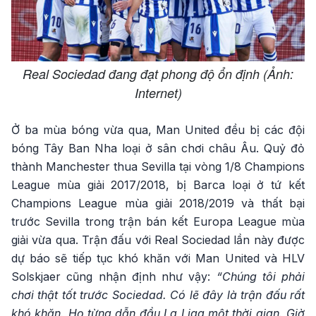
Real Sociedad đang đạt phong độ ổn định (Ảnh:
Internet)
Ở ba mùa bóng vừa qua, Man United đều bị các đội
bóng Tây Ban Nha loại ở sân chơi châu Âu. Quỷ đỏ
thành Manchester thua Sevilla tại vòng 1/8 Champions
League mùa giải 2017/2018, bị Barca loại ở tứ kết
Champions League mùa giải 2018/2019 và thất bại
trước Sevilla trong trận bán kết Europa League mùa
giải vừa qua. Trận đấu với Real Sociedad lần này được
dự báo sẽ tiếp tục khó khăn với Man United và HLV
Solskjaer cũng nhận định như vậy:
“Chúng tôi phải
chơi thật tốt trước Sociedad. Có lẽ đây là trận đấu rất
khó khăn. Họ từng dẫn đầu La Liga một thời gian. Giờ