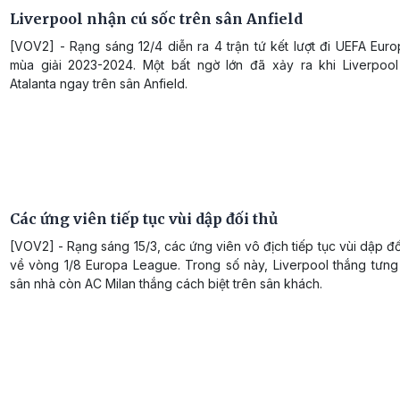
Liverpool nhận cú sốc trên sân Anfield
[VOV2] - Rạng sáng 12/4 diễn ra 4 trận tứ kết lượt đi UEFA Eur
mùa giải 2023-2024. Một bất ngờ lớn đã xảy ra khi Liverpoo
Atalanta ngay trên sân Anfield.
Các ứng viên tiếp tục vùi dập đối thủ
[VOV2] - Rạng sáng 15/3, các ứng viên vô địch tiếp tục vùi dập đối
về vòng 1/8 Europa League. Trong số này, Liverpool thắng tưng
sân nhà còn AC Milan thắng cách biệt trên sân khách.