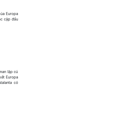
 của Europa
các cặp đấu
man lập cú
 kết Europa
Atalanta có