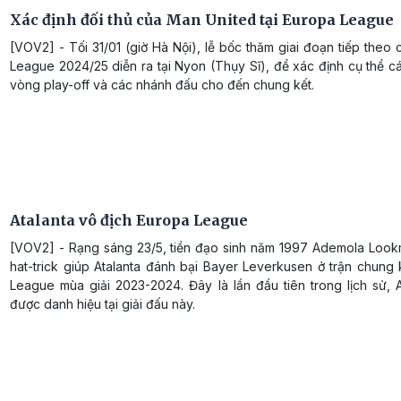
Xác định đối thủ của Man United tại Europa League
[VOV2] - Tối 31/01 (giờ Hà Nội), lễ bốc thăm giai đoạn tiếp theo
League 2024/25 diễn ra tại Nyon (Thụy Sĩ), để xác định cụ thể 
vòng play-off và các nhánh đấu cho đến chung kết.
Atalanta vô địch Europa League
[VOV2] - Rạng sáng 23/5, tiền đạo sinh năm 1997 Ademola Look
hat-trick giúp Atalanta đánh bại Bayer Leverkusen ở trận chung
League mùa giải 2023-2024. Đây là lần đầu tiên trong lịch sử, 
được danh hiệu tại giải đấu này.