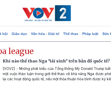
ã hội
Giáo dục
Văn hóa - Giải trí
Thể thao
Pháp luật
Sức 
pa league
Khi nào thể thao Nga "tái sinh" trên bản đồ quốc tế?
[VOV2] - Những phát biểu của Tổng thống Mỹ Donald Trump bất
một cuộc thảo luận trong giới thể thao về khả năng Nga được ph
lại các hoạt động quốc tế, nếu một thỏa thuận hòa bình được ký kết