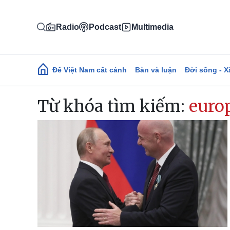
Nhảy đến nội dung
Radio
Podcast
Multimedia
Main navigation
Để Việt Nam cất cánh
Bàn và luận
Đời sống - X
Từ khóa tìm kiếm:
euro