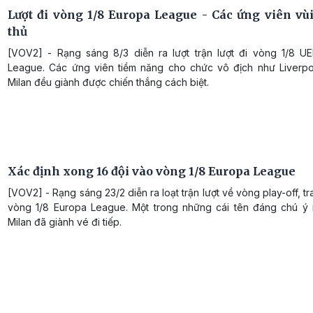
Lượt đi vòng 1/8 Europa League - Các ứng viên vùi
thủ
[VOV2] - Rạng sáng 8/3 diễn ra lượt trận lượt đi vòng 1/8 U
League. Các ứng viên tiềm năng cho chức vô địch như Liverp
Milan đều giành được chiến thắng cách biệt.
Xác định xong 16 đội vào vòng 1/8 Europa League
[VOV2] - Rạng sáng 23/2 diễn ra loạt trận lượt về vòng play-off, t
vòng 1/8 Europa League. Một trong những cái tên đáng chú ý 
Milan đã giành vé đi tiếp.