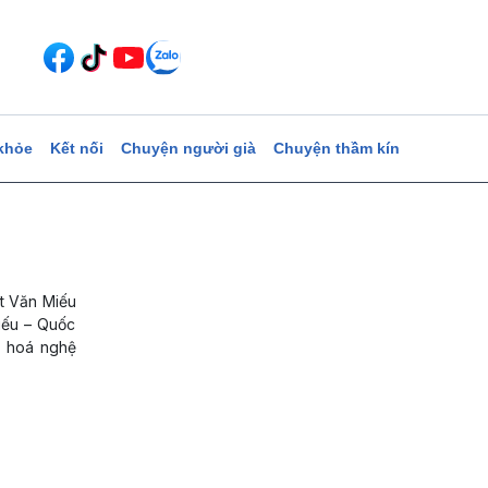
khỏe
Kết nối
Chuyện người già
Chuyện thầm kín
ệt Văn Miếu
iếu – Quốc
n hoá nghệ