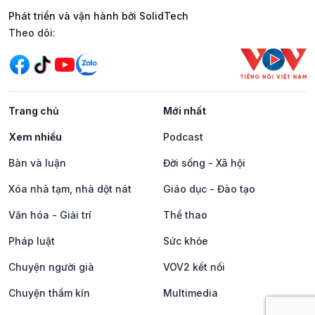
Phát triển và vận hành bởi SolidTech
Mạng xã hội
Theo dõi:
Trang chủ
Mới nhất
Xem nhiều
Podcast
Bàn và luận
Đời sống - Xã hội
Xóa nhà tạm, nhà dột nát
Giáo dục - Đào tạo
Văn hóa - Giải trí
Thể thao
Pháp luật
Sức khỏe
Chuyện người già
VOV2 kết nối
Chuyện thầm kín
Multimedia