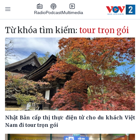
Nhảy đến nội dung
Podcast
Radio
Multimedia
Main navigation
Từ khóa tìm kiếm:
tour trọn gói
Nhật Bản cấp thị thực điện tử cho du khách Việt
Nam đi tour trọn gói