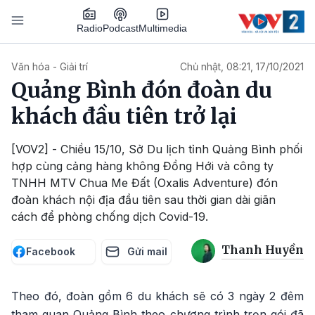
Nhảy đến nội dung
Podcast
Radio
Multimedia
Main navigation
Văn hóa - Giải trí
Chủ nhật, 08:21, 17/10/2021
Quảng Bình đón đoàn du
khách đầu tiên trở lại
[VOV2] - Chiều 15/10, Sở Du lịch tỉnh Quảng Bình phối
hợp cùng cảng hàng không Đồng Hới và công ty
TNHH MTV Chua Me Đất (Oxalis Adventure) đón
đoàn khách nội địa đầu tiên sau thời gian dài giãn
cách để phòng chống dịch Covid-19.
Thanh Huyền
Facebook
Gửi mail
Theo đó, đoàn gồm 6 du khách sẽ có 3 ngày 2 đêm
tham quan Quảng Bình theo chương trình trọn gói đã