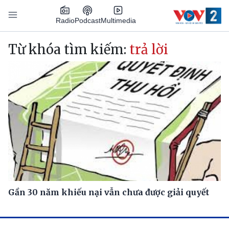
Nhảy đến nội dung
Podcast
Radio
Multimedia
Main navigation
Từ khóa tìm kiếm:
trả lời
Gần 30 năm khiếu nại vẫn chưa được giải quyết