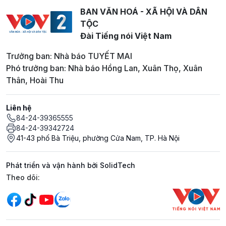
BAN VĂN HOÁ - XÃ HỘI VÀ DÂN
TỘC
Đài Tiếng nói Việt Nam
Trưởng ban: Nhà báo TUYẾT MAI
Phó trưởng ban: Nhà báo Hồng Lan, Xuân Thọ, Xuân
Thân, Hoài Thu
Liên hệ
84-24-39365555
84-24-39342724
41-43 phố Bà Triệu, phường Cửa Nam, TP. Hà Nội
Phát triển và vận hành bởi SolidTech
Mạng xã hội
Theo dõi: