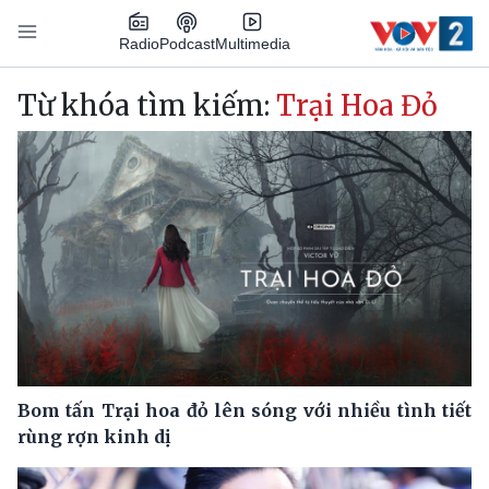
Nhảy đến nội dung
Podcast
Radio
Multimedia
Main navigation
Từ khóa tìm kiếm:
Trại Hoa Đỏ
Bom tấn Trại hoa đỏ lên sóng với nhiều tình tiết
rùng rợn kinh dị