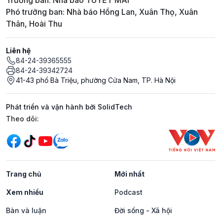
Trưởng ban: Nhà báo TUYẾT MAI
Phó trưởng ban: Nhà báo Hồng Lan, Xuân Thọ, Xuân
Thân, Hoài Thu
Liên hệ
84-24-39365555
84-24-39342724
41-43 phố Bà Triệu, phường Cửa Nam, TP. Hà Nội
Phát triển và vận hành bởi SolidTech
Mạng xã hội
Theo dõi:
Trang chủ
Mới nhất
Xem nhiều
Podcast
Bàn và luận
Đời sống - Xã hội