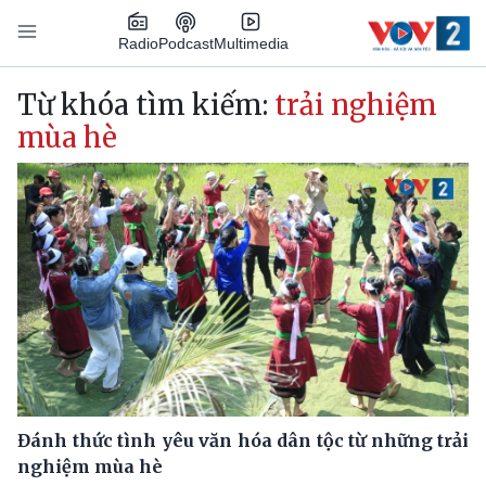
Nhảy đến nội dung
Podcast
Radio
Multimedia
Main navigation
Từ khóa tìm kiếm:
trải nghiệm
mùa hè
Đánh thức tình yêu văn hóa dân tộc từ những trải
nghiệm mùa hè