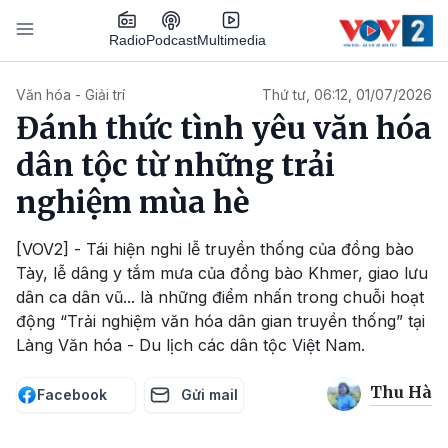
Nhảy đến nội dung
Podcast
Radio
Multimedia
Main navigation
Văn hóa - Giải trí
Thứ tư, 06:12, 01/07/2026
Đánh thức tình yêu văn hóa
dân tộc từ những trải
nghiệm mùa hè
[VOV2] - Tái hiện nghi lễ truyền thống của đồng bào
Tày, lễ dâng y tắm mưa của đồng bào Khmer, giao lưu
dân ca dân vũ... là những điểm nhấn trong chuỗi hoạt
động “Trải nghiệm văn hóa dân gian truyền thống” tại
Làng Văn hóa - Du lịch các dân tộc Việt Nam.
Thu Hà
Facebook
Gửi mail