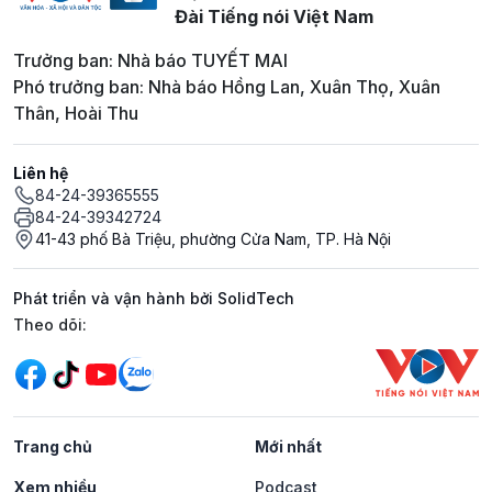
Đài Tiếng nói Việt Nam
Trưởng ban: Nhà báo TUYẾT MAI
Phó trưởng ban: Nhà báo Hồng Lan, Xuân Thọ, Xuân
Thân, Hoài Thu
Liên hệ
84-24-39365555
84-24-39342724
41-43 phố Bà Triệu, phường Cửa Nam, TP. Hà Nội
Phát triển và vận hành bởi SolidTech
Mạng xã hội
Theo dõi:
Trang chủ
Mới nhất
Xem nhiều
Podcast