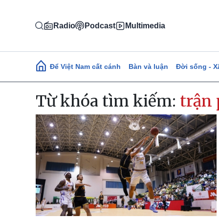
Nhảy đến nội dung
Radio
Podcast
Multimedia
Main navigation
Để Việt Nam cất cánh
Bàn và luận
Đời sống - X
Từ khóa tìm kiếm:
trận 