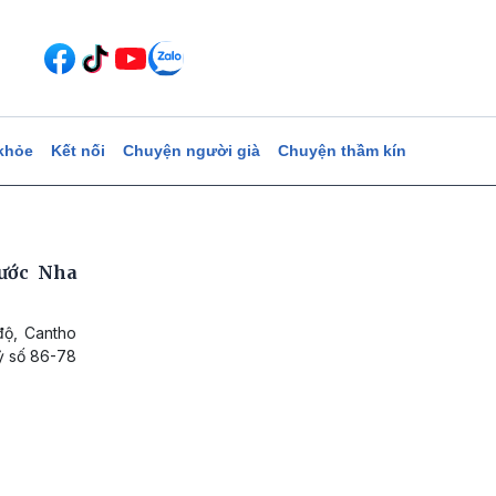
khỏe
Kết nối
Chuyện người già
Chuyện thầm kín
rước Nha
độ, Cantho
tỷ số 86-78