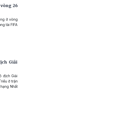
 vòng 26
ạng ở vòng
ng tài FIFA
ịch Giải
ô địch Giải
riều ở trận
i hạng Nhất