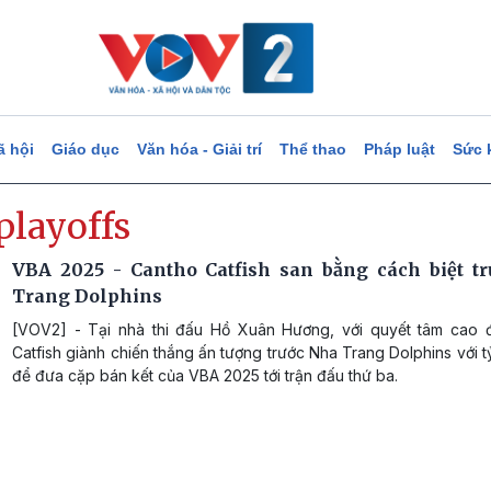
ã hội
Giáo dục
Văn hóa - Giải trí
Thể thao
Pháp luật
Sức 
playoffs
VBA 2025 - Cantho Catfish san bằng cách biệt t
Trang Dolphins
[VOV2] - Tại nhà thi đấu Hồ Xuân Hương, với quyết tâm cao 
Catfish giành chiến thắng ấn tượng trước Nha Trang Dolphins với 
để đưa cặp bán kết của VBA 2025 tới trận đấu thứ ba.