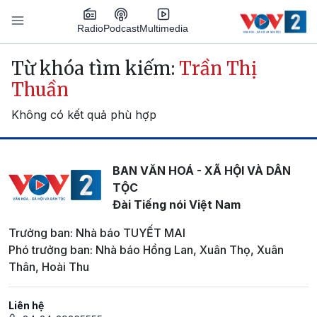
Nhảy đến nội dung
Podcast
Radio
Multimedia
Main navigation
Từ khóa tìm kiếm:
Trần Thị
Thuần
Không có kết quả phù hợp
BAN VĂN HOÁ - XÃ HỘI VÀ DÂN
TỘC
Đài Tiếng nói Việt Nam
Trưởng ban: Nhà báo TUYẾT MAI
Phó trưởng ban: Nhà báo Hồng Lan, Xuân Thọ, Xuân
Thân, Hoài Thu
Liên hệ