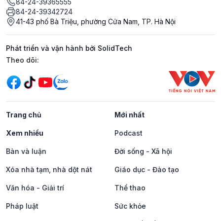
84-24-39365555
84-24-39342724
41-43 phố Bà Triệu, phường Cửa Nam, TP. Hà Nội
Phát triển và vận hành bởi SolidTech
Mạng xã hội
Theo dõi:
Trang chủ
Mới nhất
Xem nhiều
Podcast
Bàn và luận
Đời sống - Xã hội
Xóa nhà tạm, nhà dột nát
Giáo dục - Đào tạo
Văn hóa - Giải trí
Thể thao
Pháp luật
Sức khỏe