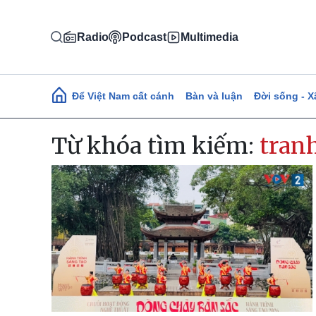
Nhảy đến nội dung
Radio
Podcast
Multimedia
Main navigation
Để Việt Nam cất cánh
Bàn và luận
Đời sống - X
Từ khóa tìm kiếm:
tran