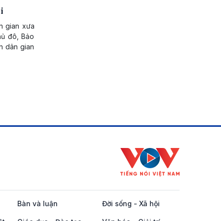
i
n gian xưa
hủ đô, Bảo
nh dân gian
Bàn và luận
Đời sống - Xã hội