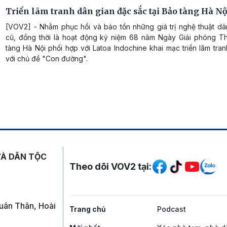
Triển lãm tranh dân gian đặc sắc tại Bảo tàng Hà Nộ
[VOV2] - Nhằm phục hồi và bảo tồn những giá trị nghệ thuật dâ
cũ, đồng thời là hoạt động kỷ niệm 68 năm Ngày Giải phóng T
tàng Hà Nội phối hợp với Latoa Indochine khai mạc triển lãm tra
với chủ đề "Con đường".
Mạng xã hội
VÀ DÂN TỘC
Theo dõi VOV2 tại:
uân Thân, Hoài
Trang chủ
Podcast