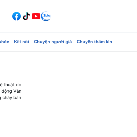
khỏe
Kết nối
Chuyện người già
Chuyện thầm kín
ệ thuật do
t động Văn
g chảy bản