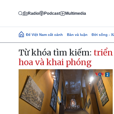
Nhảy đến nội dung
Radio
Podcast
Multimedia
Main navigation
Để Việt Nam cất cánh
Bàn và luận
Đời sống - X
Từ khóa tìm kiếm:
triể
hoa và khai phóng