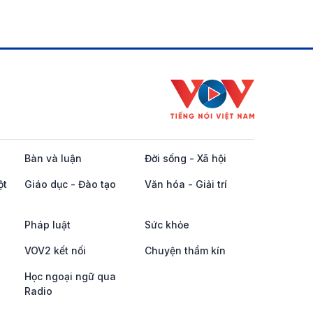
Bàn và luận
Đời sống - Xã hội
ột
Giáo dục - Đào tạo
Văn hóa - Giải trí
Pháp luật
Sức khỏe
VOV2 kết nối
Chuyện thầm kín
Học ngoại ngữ qua
Radio