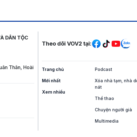
Mạng xã hội
VÀ DÂN TỘC
Theo dõi VOV2 tại:
uân Thân, Hoài
Trang chủ
Podcast
Mới nhất
Xóa nhà tạm, nhà d
nát
Xem nhiều
Thể thao
Chuyện người già
Multimedia