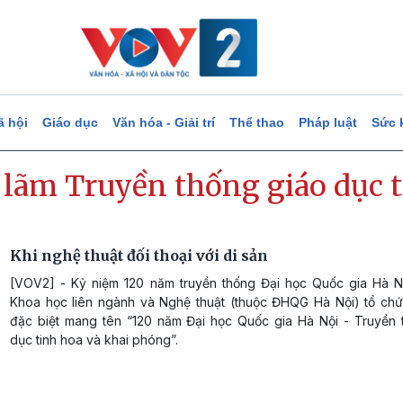
ã hội
Giáo dục
Văn hóa - Giải trí
Thể thao
Pháp luật
Sức 
n lãm Truyền thống giáo dục 
Khi nghệ thuật đối thoại với di sản
[VOV2] - Kỷ niệm 120 năm truyền thống Đại học Quốc gia Hà N
Khoa học liên ngành và Nghệ thuật (thuộc ĐHQG Hà Nội) tổ chức
đặc biệt mang tên “120 năm Đại học Quốc gia Hà Nội - Truyền 
dục tinh hoa và khai phóng”.