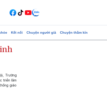
khỏe
Kết nối
Chuyện người già
Chuyện thầm kín
tinh
ội, Trường
 triển lãm
thống giáo