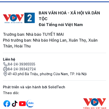
BAN VĂN HOÁ - XÃ HỘI VÀ DÂN
TỘC
Đài Tiếng nói Việt Nam
Trưởng ban: Nhà báo TUYẾT MAI
Phó trưởng ban: Nhà báo Hồng Lan, Xuân Thọ, Xuân
Thân, Hoài Thu
Liên hệ
84-24-39365555
84-24-39342724
41-43 phố Bà Triệu, phường Cửa Nam, TP. Hà Nội
Phát triển và vận hành bởi SolidTech
Mạng xã hội
Theo dõi: