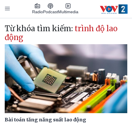
Nhảy đến nội dung
Podcast
Radio
Multimedia
Main navigation
Từ khóa tìm kiếm:
trình độ lao
động
Bài toán tăng năng suất lao động