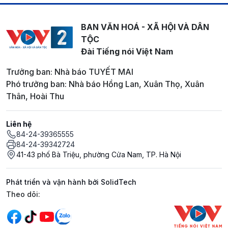
BAN VĂN HOÁ - XÃ HỘI VÀ DÂN
TỘC
Đài Tiếng nói Việt Nam
Trưởng ban: Nhà báo TUYẾT MAI
Phó trưởng ban: Nhà báo Hồng Lan, Xuân Thọ, Xuân
Thân, Hoài Thu
Liên hệ
84-24-39365555
84-24-39342724
41-43 phố Bà Triệu, phường Cửa Nam, TP. Hà Nội
Phát triển và vận hành bởi SolidTech
Mạng xã hội
Theo dõi: