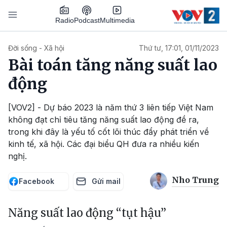
Nhảy đến nội dung
Podcast
Radio
Multimedia
Main navigation
Đời sống - Xã hội
Thứ tư, 17:01, 01/11/2023
Bài toán tăng năng suất lao
động
[VOV2] - Dự báo 2023 là năm thứ 3 liên tiếp Việt Nam
không đạt chỉ tiêu tăng năng suất lao động đề ra,
trong khi đây là yếu tố cốt lõi thúc đẩy phát triển về
kinh tế, xã hội. Các đại biểu QH đưa ra nhiều kiến
nghị.
Nho Trung
Facebook
Gửi mail
Năng suất lao động “tụt hậu”