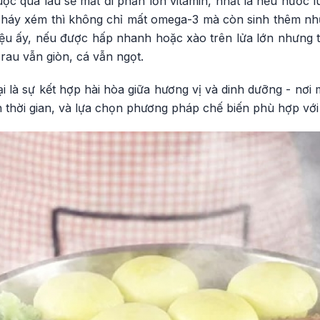
ộc quá lâu sẽ mất đi phần lớn vitamin, nhất là nếu nước 
háy xém thì không chỉ mất omega-3 mà còn sinh thêm nhữ
ệu ấy, nếu được hấp nhanh hoặc xào trên lửa lớn nhưng t
 rau vẫn giòn, cá vẫn ngọt.
i là sự kết hợp hài hòa giữa hương vị và dinh dưỡng - nơi m
nh thời gian, và lựa chọn phương pháp chế biến phù hợp với