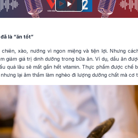
Play
Video
đã là “ăn tốt”
hiên, xào, nướng vì ngon miệng và tiện lợi. Nhưng cách
àm giảm giá trị dinh dưỡng trong bữa ăn. Ví dụ, dầu ăn được
nấu quá lâu sẽ mất gần hết vitamin. Thực phẩm được chế b
 nhưng lại âm thầm làm nghèo đi lượng dưỡng chất mà cơ t