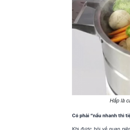
Hấp là c
Có phải “nấu nhanh thì ti
Khi được hỏi về quan niệ