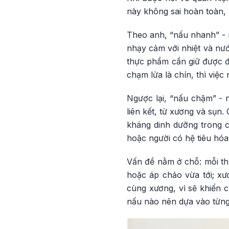
này không sai hoàn toàn,
Theo anh, “nấu nhanh” - 
nhạy cảm với nhiệt và nư
thực phẩm cần giữ được độ
chạm lửa là chín, thì việc
Ngược lại, “nấu chậm” - 
liên kết, từ xương và sụn.
kháng dinh dưỡng trong cá
hoặc người có hệ tiêu hó
Vấn đề nằm ở chỗ: mỗi th
hoặc áp chảo vừa tới; xư
cùng xương, vì sẽ khiến 
nấu nào nên dựa vào từng 