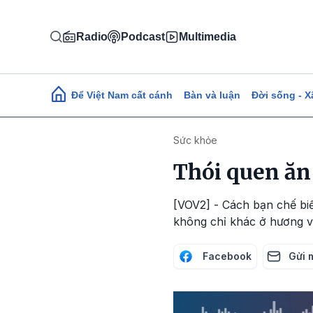
Nhảy đến nội dung
Radio
Podcast
Multimedia
Main navigation
Để Việt Nam cất cánh
Bàn và luận
Đời sống - X
Sức khỏe
Thói quen ăn
[VOV2] - Cách bạn chế biế
không chỉ khác ở hương v
Facebook
Gửi 