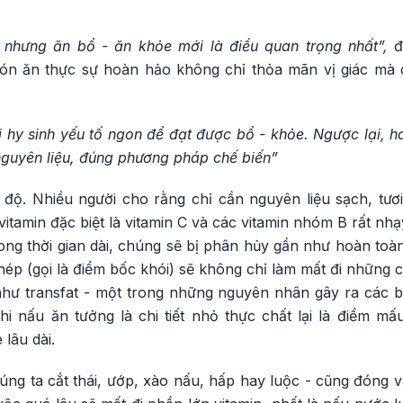
 nhưng ăn bổ - ăn khỏe mới là điều quan trọng nhất”,
đ
ón ăn thực sự hoàn hảo không chỉ thỏa mãn vị giác mà 
hy sinh yếu tố ngon để đạt được bổ - khỏe. Ngược lại, ha
guyên liệu, đúng phương pháp chế biến”
t độ. Nhiều người cho rằng chỉ cần nguyên liệu sạch, tươ
vitamin đặc biệt là vitamin C và các vitamin nhóm B rất nhạ
ong thời gian dài, chúng sẽ bị phân hủy gần như hoàn toàn
ép (gọi là điểm bốc khói) sẽ không chỉ làm mất đi những c
như transfat - một trong những nguyên nhân gây ra các b
hi nấu ăn tưởng là chi tiết nhỏ thực chất lại là điểm mấ
lâu dài.
g ta cắt thái, ướp, xào nấu, hấp hay luộc - cũng đóng va