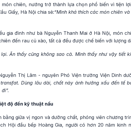
 món chiên, nướng trở thành lựa chọn phổ biến vì tiện lợ
ầu Giấy, Hà Nội chia sẻ:
“Mình khá thích các món chiên và
nhiều gia đình như bà Nguyễn Thanh Mai ở Hà Nội, món ch
 chiên đến rau củ xào, tất cả đều được chế biến với lượng d
 lại. Ăn thấy cũng không sao cả. Mình thấy như vậy tiết k
Nguyễn Thị Lâm - nguyên Phó Viện trưởng Viện Dinh dưỡ
 transfat. Dùng lâu dài, chất này ảnh hưởng xấu đến tế b
 đi”.
hiệt độ đến kỹ thuật nấu
cân bằng giữa vị ngon và dưỡng chất, phóng viên chương trì
ch Hội đầu bếp Hoàng Gia, người có hơn 20 năm kinh n