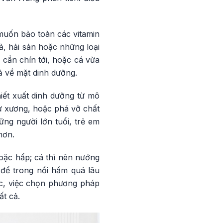
muốn bảo toàn các vitamin
, hải sản hoặc những loại
 cần chín tới, hoặc cá vừa
uả về mặt dinh dưỡng.
iết xuất dinh dưỡng từ mô
 từ xương, hoặc phá vỡ chất
ững người lớn tuổi, trẻ em
hơn.
oặc hấp; cá thì nên nướng
 để trong nồi hầm quá lâu
ác, việc chọn phương pháp
t cả.