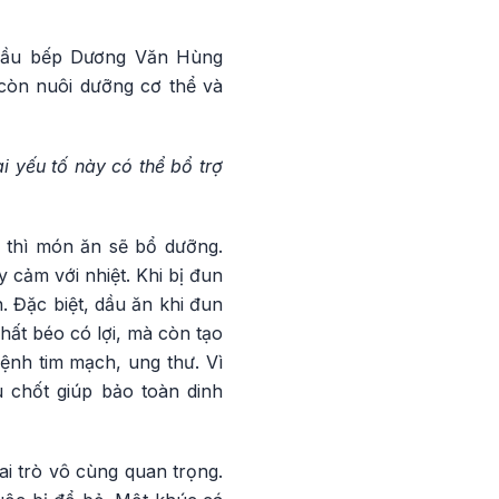
ầu bếp Dương Văn Hùng
còn nuôi dưỡng cơ thể và
i yếu tố này có thể bổ trợ
i thì món ăn sẽ bổ dưỡng.
y cảm với nhiệt. Khi bị đun
. Đặc biệt, dầu ăn khi đun
hất béo có lợi, mà còn tạo
ệnh tim mạch, ung thư. Vì
u chốt giúp bảo toàn dinh
i trò vô cùng quan trọng.