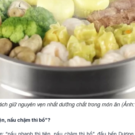
ách giữ nguyên vẹn nhất dưỡng chất trong món ăn (Ảnh: 
ện, nấu chậm thì bổ”?
m: “nấu nhanh thì tiện, nấu chậm thì bổ”, đầu bếp Dương