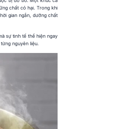
luộc bị đổ bỏ. Một khúc cá
ng chất có hại. Trong khi
hời gian ngắn, dưỡng chất
à sự tinh tế thể hiện ngay
 từng nguyên liệu.