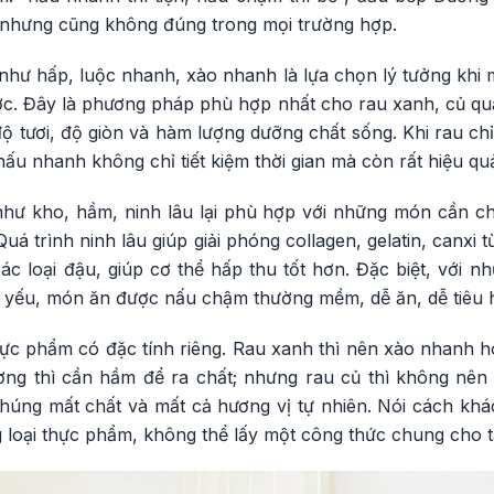
 nhưng cũng không đúng trong mọi trường hợp.
như hấp, luộc nhanh, xào nhanh là lựa chọn lý tưởng khi 
ớc. Đây là phương pháp phù hợp nhất cho rau xanh, củ quả
 tươi, độ giòn và hàm lượng dưỡng chất sống. Khi rau chỉ
 nấu nhanh không chỉ tiết kiệm thời gian mà còn rất hiệu q
như kho, hầm, ninh lâu lại phù hợp với những món cần ch
 Quá trình ninh lâu giúp giải phóng collagen, gelatin, canxi
c loại đậu, giúp cơ thể hấp thu tốt hơn. Đặc biệt, với nh
a yếu, món ăn được nấu chậm thường mềm, dễ ăn, dễ tiêu 
ực phẩm có đặc tính riêng. Rau xanh thì nên xào nhanh h
ơng thì cần hầm để ra chất; nhưng rau củ thì không nên
chúng mất chất và mất cả hương vị tự nhiên. Nói cách kh
loại thực phẩm, không thể lấy một công thức chung cho tấ