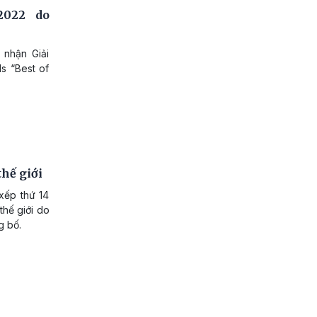
2022 do
 nhận Giải
s “Best of
hế giới
xếp thứ 14
thế giới do
g bố.