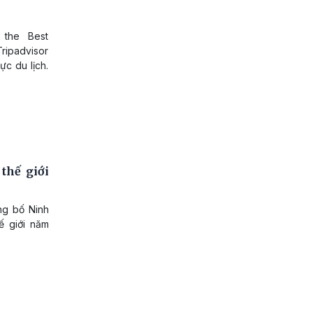
 the Best
Tripadvisor
c du lịch.
thế giới
ng bố Ninh
ế giới năm