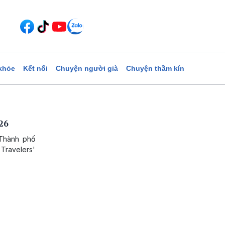
khỏe
Kết nối
Chuyện người già
Chuyện thầm kín
26
 Thành phố
 Travelers'