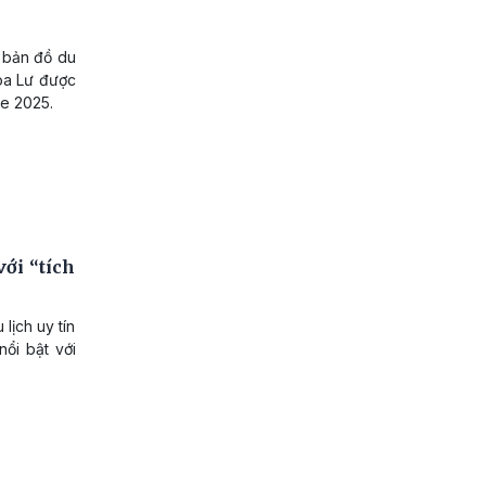
n bản đồ du
Hoa Lư được
ce 2025.
ới “tích
lịch uy tín
nổi bật với