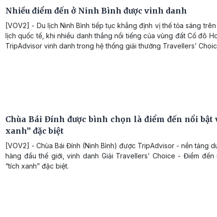
Nhiều điểm đến ở Ninh Bình được vinh danh
[VOV2] - Du lịch Ninh Bình tiếp tục khẳng định vị thế tỏa sáng trê
lịch quốc tế, khi nhiều danh thắng nổi tiếng của vùng đất Cố đô 
TripAdvisor vinh danh trong hệ thống giải thưởng Travellers’ Choi
Chùa Bái Đính được bình chọn là điểm đến nổi bật v
xanh” đặc biệt
[VOV2] - Chùa Bái Đính (Ninh Bình) được TripAdvisor - nền tảng du 
hàng đầu thế giới, vinh danh Giải Travellers’ Choice - Điểm đến 
“tích xanh” đặc biệt.