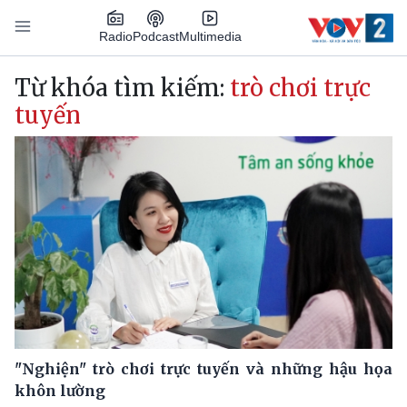
Nhảy đến nội dung
Podcast
Radio
Multimedia
Main navigation
Từ khóa tìm kiếm:
trò chơi trực
tuyến
"Nghiện" trò chơi trực tuyến và những hậu họa
khôn lường