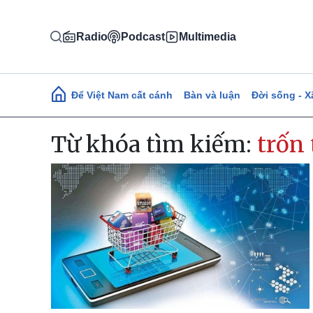
Nhảy đến nội dung
Radio
Podcast
Multimedia
Main navigation
Để Việt Nam cất cánh
Bàn và luận
Đời sống - X
Từ khóa tìm kiếm:
trốn