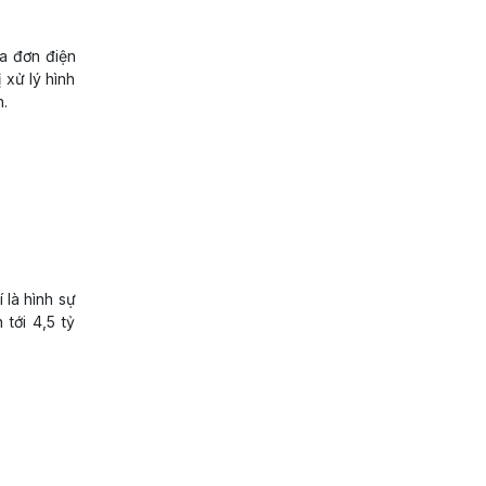
a đơn điện
 xử lý hình
n.
 là hình sự
 tới 4,5 tỷ