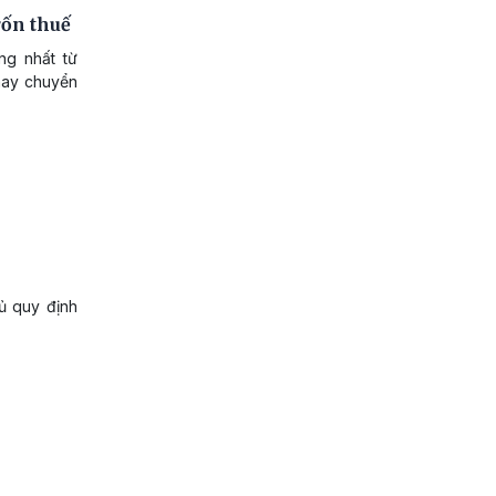
rốn thuế
ng nhất từ
 hay chuyển
ủ quy định