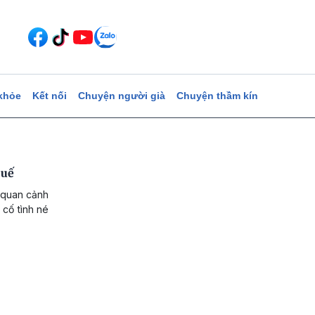
khỏe
Kết nối
Chuyện người già
Chuyện thầm kín
huế
 quan cảnh
 cố tình né