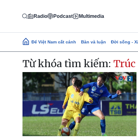
Nhảy đến nội dung
Radio
Podcast
Multimedia
Main navigation
Để Việt Nam cất cánh
Bàn và luận
Đời sống - X
Từ khóa tìm kiếm:
Trúc