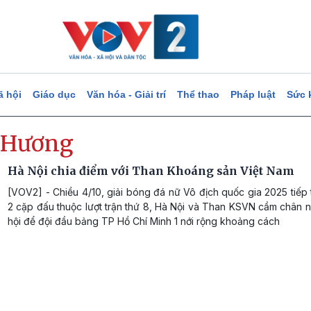
ã hội
Giáo dục
Văn hóa - Giải trí
Thể thao
Pháp luật
Sức 
 Hương
Hà Nội chia điểm với Than Khoáng sản Việt Nam
[VOV2] - Chiều 4/10, giải bóng đá nữ Vô địch quốc gia 2025 tiếp 
2 cặp đấu thuộc lượt trận thứ 8, Hà Nội và Than KSVN cầm chân 
hội để đội đầu bảng TP Hồ Chí Minh 1 nới rộng khoảng cách