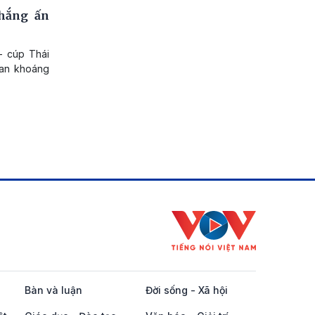
hắng ấn
 - cúp Thái
han khoáng
Bàn và luận
Đời sống - Xã hội