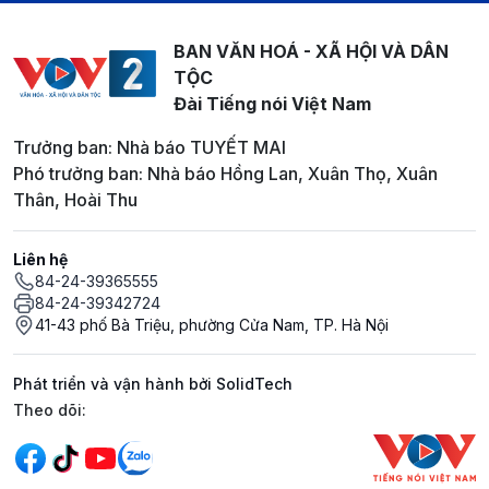
BAN VĂN HOÁ - XÃ HỘI VÀ DÂN
TỘC
Đài Tiếng nói Việt Nam
Trưởng ban: Nhà báo TUYẾT MAI
Phó trưởng ban: Nhà báo Hồng Lan, Xuân Thọ, Xuân
Thân, Hoài Thu
Liên hệ
84-24-39365555
84-24-39342724
41-43 phố Bà Triệu, phường Cửa Nam, TP. Hà Nội
Phát triển và vận hành bởi SolidTech
Mạng xã hội
Theo dõi: