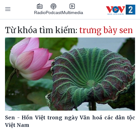
Nhảy đến nội dung
Podcast
Radio
Multimedia
Main navigation
Từ khóa tìm kiếm:
trưng bày sen
Sen - Hồn Việt trong ngày Văn hoá các dân tộc
Việt Nam