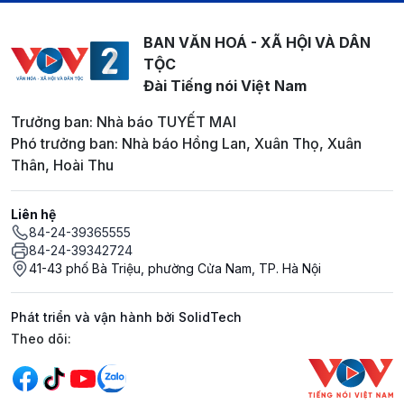
BAN VĂN HOÁ - XÃ HỘI VÀ DÂN
TỘC
Đài Tiếng nói Việt Nam
Trưởng ban: Nhà báo TUYẾT MAI
Phó trưởng ban: Nhà báo Hồng Lan, Xuân Thọ, Xuân
Thân, Hoài Thu
Liên hệ
84-24-39365555
84-24-39342724
41-43 phố Bà Triệu, phường Cửa Nam, TP. Hà Nội
Phát triển và vận hành bởi SolidTech
Mạng xã hội
Theo dõi: