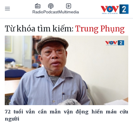
Nhảy đến nội dung
Podcast
Radio
Multimedia
Main navigation
Từ khóa tìm kiếm:
Trung Phụng
72 tuổi vẫn cần mẫn vận động hiến máu cứu
người