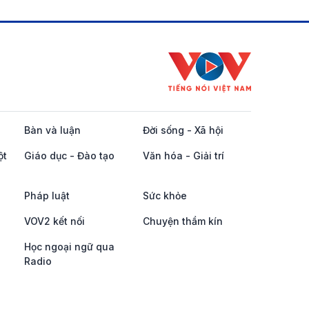
Bàn và luận
Đời sống - Xã hội
ột
Giáo dục - Đào tạo
Văn hóa - Giải trí
Pháp luật
Sức khỏe
VOV2 kết nối
Chuyện thầm kín
Học ngoại ngữ qua
Radio