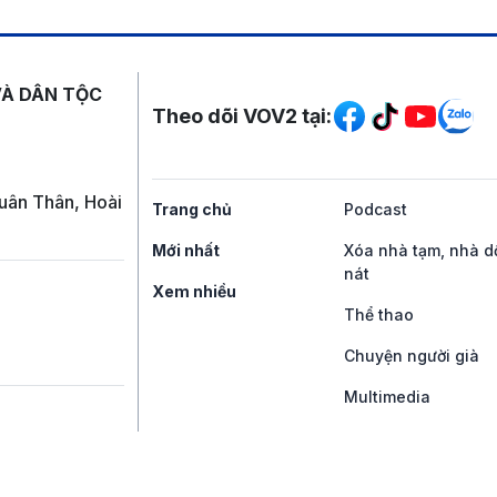
Mạng xã hội
VÀ DÂN TỘC
Theo dõi VOV2 tại:
uân Thân, Hoài
Trang chủ
Podcast
Mới nhất
Xóa nhà tạm, nhà d
nát
Xem nhiều
Thể thao
Chuyện người già
Multimedia