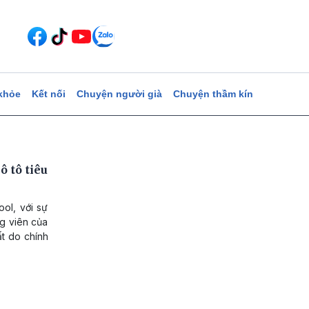
khỏe
Kết nối
Chuyện người già
Chuyện thầm kín
 tô tiêu
ol, với sự
g viên của
ất do chính