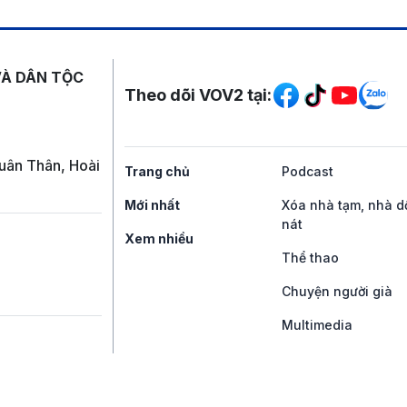
Mạng xã hội
VÀ DÂN TỘC
Theo dõi VOV2 tại:
uân Thân, Hoài
Trang chủ
Podcast
Mới nhất
Xóa nhà tạm, nhà d
nát
Xem nhiều
Thể thao
Chuyện người già
Multimedia