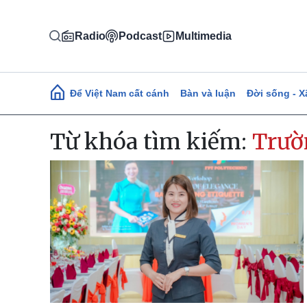
Nhảy đến nội dung
Radio
Podcast
Multimedia
Main navigation
Để Việt Nam cất cánh
Bàn và luận
Đời sống - X
Từ khóa tìm kiếm:
Trườ