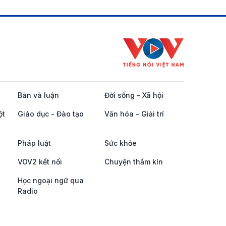
Bàn và luận
Đời sống - Xã hội
ột
Giáo dục - Đào tạo
Văn hóa - Giải trí
Pháp luật
Sức khỏe
VOV2 kết nối
Chuyện thầm kín
Học ngoại ngữ qua
Radio