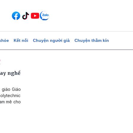
khỏe
Kết nối
Chuyện người già
Chuyện thầm kín
c
tay nghề
à giáo Giáo
olytechnic
đam mê cho