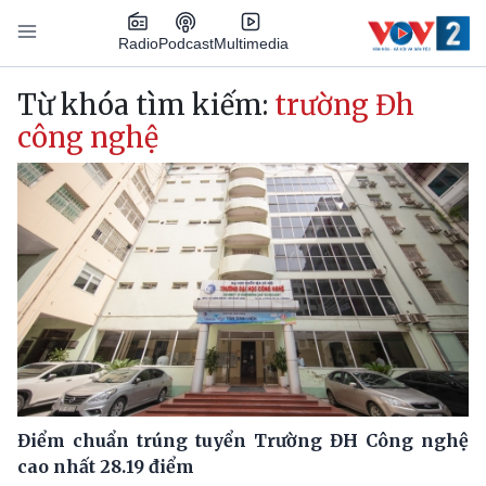
Nhảy đến nội dung
Podcast
Radio
Multimedia
Main navigation
Từ khóa tìm kiếm:
trường Đh
công nghệ
Điểm chuẩn trúng tuyển Trường ĐH Công nghệ
cao nhất 28.19 điểm