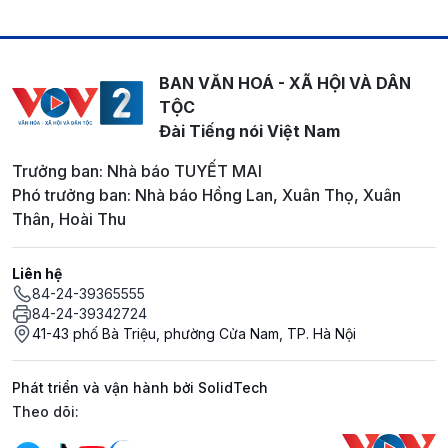
BAN VĂN HOÁ - XÃ HỘI VÀ DÂN
TỘC
Đài Tiếng nói Việt Nam
Trưởng ban: Nhà báo TUYẾT MAI
Phó trưởng ban: Nhà báo Hồng Lan, Xuân Thọ, Xuân
Thân, Hoài Thu
Liên hệ
84-24-39365555
84-24-39342724
41-43 phố Bà Triệu, phường Cửa Nam, TP. Hà Nội
Phát triển và vận hành bởi SolidTech
Mạng xã hội
Theo dõi: