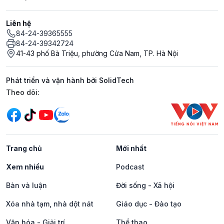
Liên hệ
84-24-39365555
84-24-39342724
41-43 phố Bà Triệu, phường Cửa Nam, TP. Hà Nội
Phát triển và vận hành bởi SolidTech
Mạng xã hội
Theo dõi:
Trang chủ
Mới nhất
Xem nhiều
Podcast
Bàn và luận
Đời sống - Xã hội
Xóa nhà tạm, nhà dột nát
Giáo dục - Đào tạo
Văn hóa - Giải trí
Thể thao