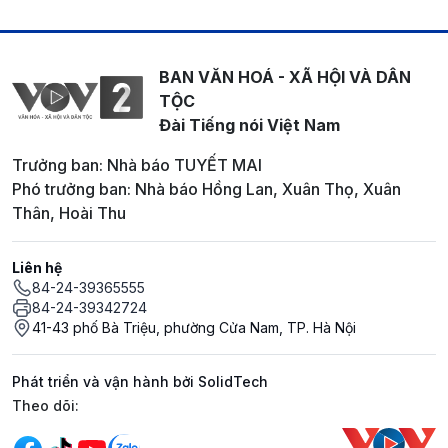
BAN VĂN HOÁ - XÃ HỘI VÀ DÂN
TỘC
Đài Tiếng nói Việt Nam
Trưởng ban: Nhà báo TUYẾT MAI
Phó trưởng ban: Nhà báo Hồng Lan, Xuân Thọ, Xuân
Thân, Hoài Thu
Liên hệ
84-24-39365555
84-24-39342724
41-43 phố Bà Triệu, phường Cửa Nam, TP. Hà Nội
Phát triển và vận hành bởi SolidTech
Mạng xã hội
Theo dõi: