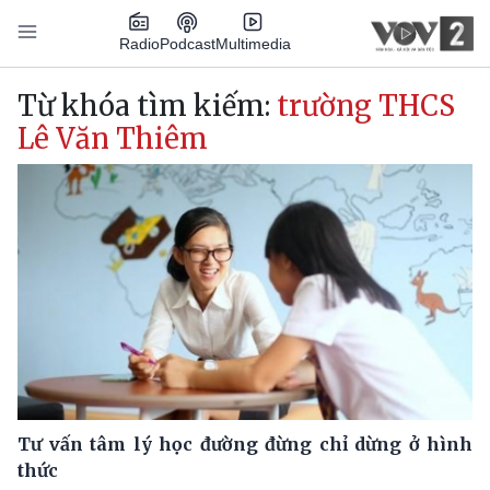
Nhảy đến nội dung
Podcast
Radio
Multimedia
Main navigation
Từ khóa tìm kiếm:
trường THCS
Lê Văn Thiêm
Tư vấn tâm lý học đường đừng chỉ dừng ở hình
thức