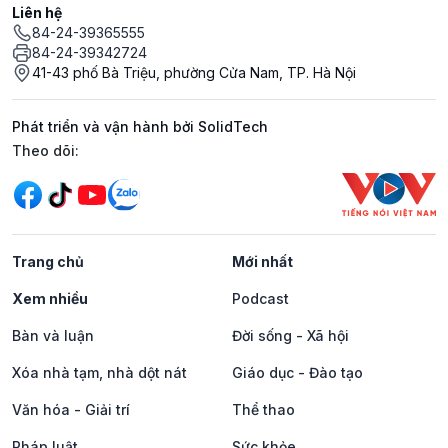
Liên hệ
84-24-39365555
84-24-39342724
41-43 phố Bà Triệu, phường Cửa Nam, TP. Hà Nội
Phát triển và vận hành bởi SolidTech
Mạng xã hội
Theo dõi:
Trang chủ
Mới nhất
Xem nhiều
Podcast
Bàn và luận
Đời sống - Xã hội
Xóa nhà tạm, nhà dột nát
Giáo dục - Đào tạo
Văn hóa - Giải trí
Thể thao
Pháp luật
Sức khỏe