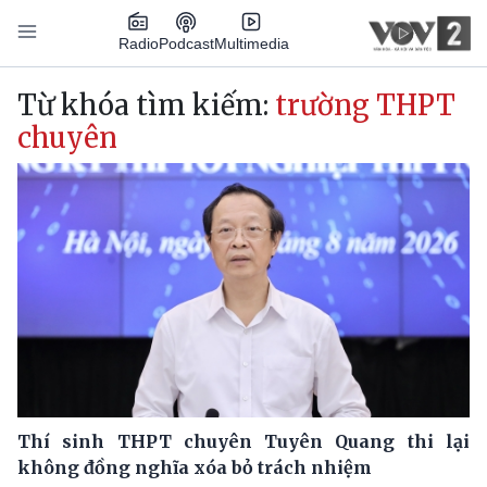
Nhảy đến nội dung
Podcast
Radio
Multimedia
Main navigation
Từ khóa tìm kiếm:
trường THPT
chuyên
Thí sinh THPT chuyên Tuyên Quang thi lại
không đồng nghĩa xóa bỏ trách nhiệm