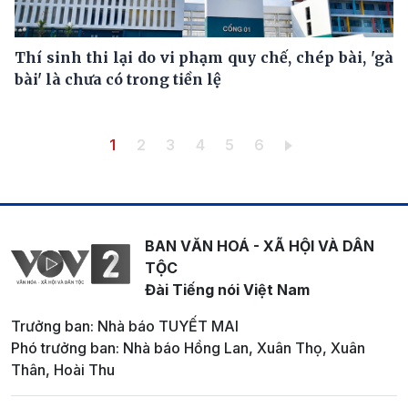
Thí sinh thi lại do vi phạm quy chế, chép bài, 'gà
bài' là chưa có trong tiền lệ
Pagination
Trang hiện thời
Trang
Trang
Trang
Trang
Trang
1
2
3
4
5
6
BAN VĂN HOÁ - XÃ HỘI VÀ DÂN
TỘC
Đài Tiếng nói Việt Nam
Trưởng ban: Nhà báo TUYẾT MAI
Phó trưởng ban: Nhà báo Hồng Lan, Xuân Thọ, Xuân
Thân, Hoài Thu