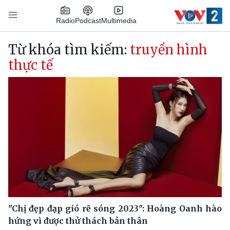
Nhảy đến nội dung
Podcast
Radio
Multimedia
Main navigation
Từ khóa tìm kiếm:
truyền hình
thực tế
"Chị đẹp đạp gió rẽ sóng 2023": Hoàng Oanh hào
hứng vì được thử thách bản thân