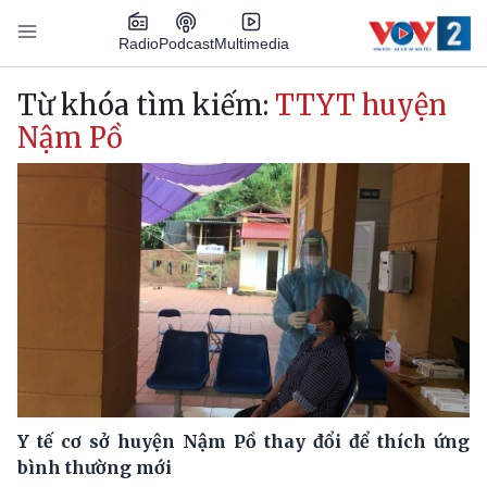
Nhảy đến nội dung
Podcast
Radio
Multimedia
Main navigation
Từ khóa tìm kiếm:
TTYT huyện
Nậm Pồ
Y tế cơ sở huyện Nậm Pồ thay đổi để thích ứng
bình thường mới