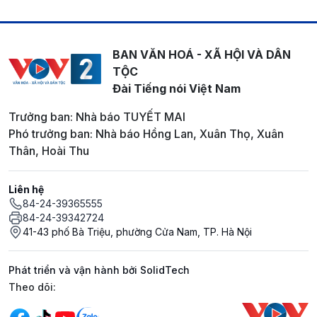
BAN VĂN HOÁ - XÃ HỘI VÀ DÂN
TỘC
Đài Tiếng nói Việt Nam
Trưởng ban: Nhà báo TUYẾT MAI
Phó trưởng ban: Nhà báo Hồng Lan, Xuân Thọ, Xuân
Thân, Hoài Thu
Liên hệ
84-24-39365555
84-24-39342724
41-43 phố Bà Triệu, phường Cửa Nam, TP. Hà Nội
Phát triển và vận hành bởi SolidTech
Mạng xã hội
Theo dõi: