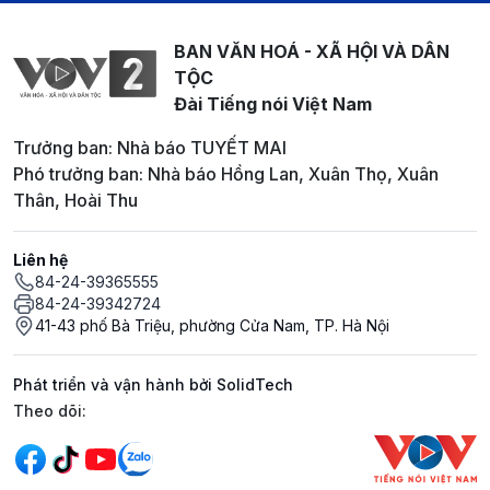
BAN VĂN HOÁ - XÃ HỘI VÀ DÂN
TỘC
Đài Tiếng nói Việt Nam
Trưởng ban: Nhà báo TUYẾT MAI
Phó trưởng ban: Nhà báo Hồng Lan, Xuân Thọ, Xuân
Thân, Hoài Thu
Liên hệ
84-24-39365555
84-24-39342724
41-43 phố Bà Triệu, phường Cửa Nam, TP. Hà Nội
Phát triển và vận hành bởi SolidTech
Mạng xã hội
Theo dõi: