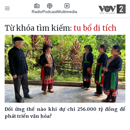
Nhảy đến nội dung
Podcast
Radio
Multimedia
Main navigation
Từ khóa tìm kiếm:
tu bổ di tích
Đối ứng thế nào khi dự chi 256.000 tỷ đồng để
phát triển văn hóa?