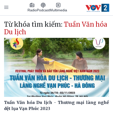
Nhảy đến nội dung
Podcast
Radio
Multimedia
Main navigation
Từ khóa tìm kiếm:
Tuần Văn hóa
Du lịch
Tuần Văn hóa Du lịch - Thương mại làng nghề
dệt lụa Vạn Phúc 2023