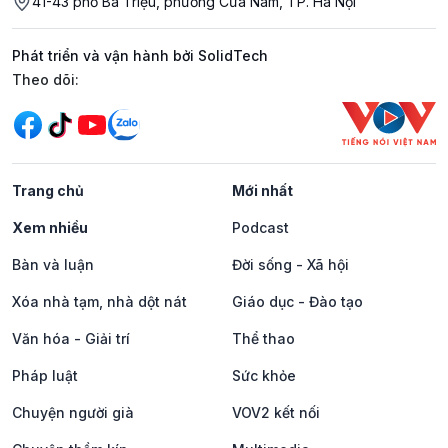
41-43 phố Bà Triệu, phường Cửa Nam, TP. Hà Nội
Phát triển và vận hành bởi SolidTech
Mạng xã hội
Theo dõi:
Trang chủ
Mới nhất
Xem nhiều
Podcast
Bàn và luận
Đời sống - Xã hội
Xóa nhà tạm, nhà dột nát
Giáo dục - Đào tạo
Văn hóa - Giải trí
Thể thao
Pháp luật
Sức khỏe
Chuyện người già
VOV2 kết nối