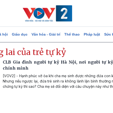
ã hội
Giáo dục
Văn hóa - Giải trí
Thể thao
Pháp luật
Sức 
 lai của trẻ tự kỷ
CLB Gia đình người tự kỷ Hà Nội, nơi người tự kỷ
chính mình
[VOV2] - Hạnh phúc vỡ òa khi cha mẹ sinh được những đứa con 
Nhưng nếu ngược lại, đứa trẻ sinh ra không lành lặn bình thường
chứng tự kỷ thì sao? Cha mẹ sẽ đối diện với câu chuyện này như t