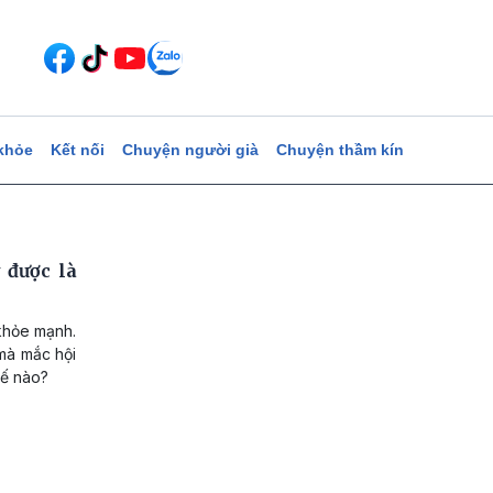
khỏe
Kết nối
Chuyện người già
Chuyện thầm kín
 được là
khỏe mạnh.
 mà mắc hội
hế nào?