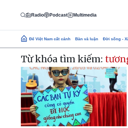
Nhảy đến nội dung
Radio
Podcast
Multimedia
Main navigation
Để Việt Nam cất cánh
Bàn và luận
Đời sống - X
Từ khóa tìm kiếm:
tương