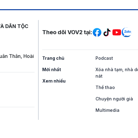
Mạng xã hội
VÀ DÂN TỘC
Theo dõi VOV2 tại:
uân Thân, Hoài
Trang chủ
Podcast
Mới nhất
Xóa nhà tạm, nhà d
nát
Xem nhiều
Thể thao
Chuyện người già
Multimedia