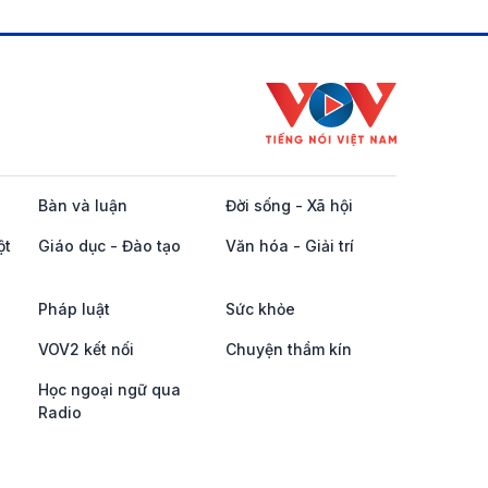
Bàn và luận
Đời sống - Xã hội
ột
Giáo dục - Đào tạo
Văn hóa - Giải trí
Pháp luật
Sức khỏe
VOV2 kết nối
Chuyện thầm kín
Học ngoại ngữ qua
Radio