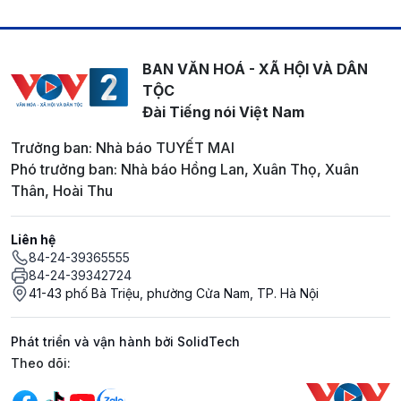
BAN VĂN HOÁ - XÃ HỘI VÀ DÂN
TỘC
Đài Tiếng nói Việt Nam
Trưởng ban: Nhà báo TUYẾT MAI
Phó trưởng ban: Nhà báo Hồng Lan, Xuân Thọ, Xuân
Thân, Hoài Thu
Liên hệ
84-24-39365555
84-24-39342724
41-43 phố Bà Triệu, phường Cửa Nam, TP. Hà Nội
Phát triển và vận hành bởi SolidTech
Mạng xã hội
Theo dõi: