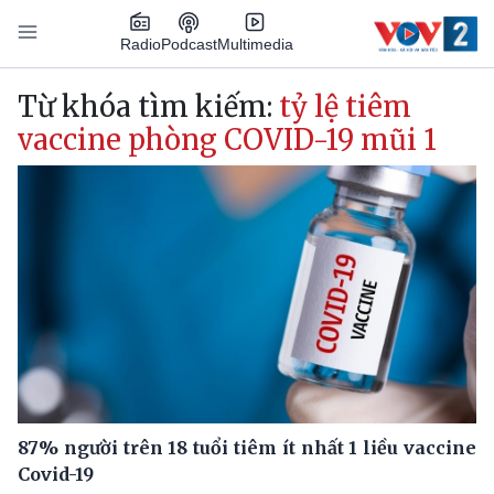
Nhảy đến nội dung
Podcast
Radio
Multimedia
Main navigation
Từ khóa tìm kiếm:
tỷ lệ tiêm
vaccine phòng COVID-19 mũi 1
87% người trên 18 tuổi tiêm ít nhất 1 liều vaccine
Covid-19