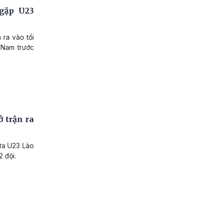
 gặp U23
ra vào tối
t Nam trước
 trận ra
ữa U23 Lào
2 đội.