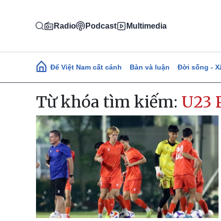
Nhảy đến nội dung
Radio
Podcast
Multimedia
Main navigation
Để Việt Nam cất cánh
Bàn và luận
Đời sống - X
Từ khóa tìm kiếm:
U23 