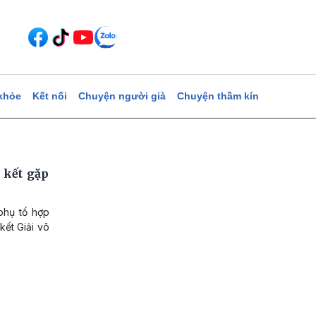
khỏe
Kết nối
Chuyện người già
Chuyện thầm kín
 kết gặp
phụ tổ hợp
kết Giải vô