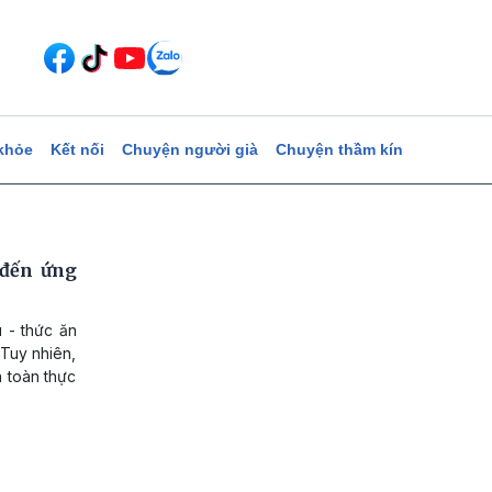
khỏe
Kết nối
Chuyện người già
Chuyện thầm kín
 đến ứng
ú - thức ăn
 Tuy nhiên,
n toàn thực