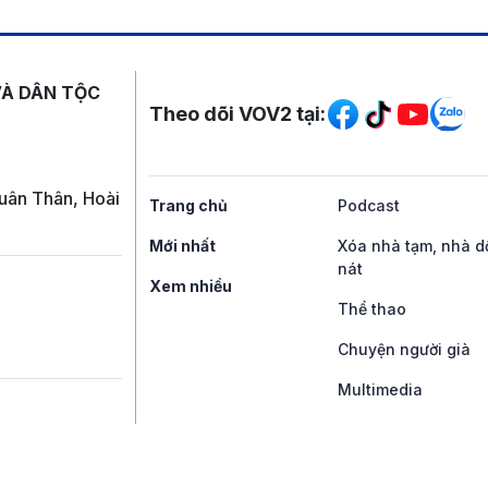
Mạng xã hội
VÀ DÂN TỘC
Theo dõi VOV2 tại:
uân Thân, Hoài
Trang chủ
Podcast
Mới nhất
Xóa nhà tạm, nhà d
nát
Xem nhiều
Thể thao
Chuyện người già
Multimedia