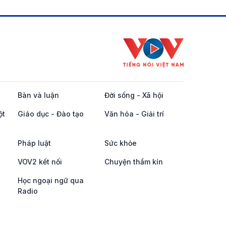
Bàn và luận
Đời sống - Xã hội
ột
Giáo dục - Đào tạo
Văn hóa - Giải trí
Pháp luật
Sức khỏe
VOV2 kết nối
Chuyện thầm kín
Học ngoại ngữ qua
Radio