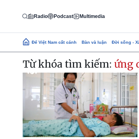
Nhảy đến nội dung
Radio
Podcast
Multimedia
Main navigation
Để Việt Nam cất cánh
Bàn và luận
Đời sống - X
Từ khóa tìm kiếm:
ứng 