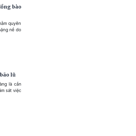
đồng bào
nhằm quyên
 nặng nề do
bão lũ
àng là cần
ám sát việc