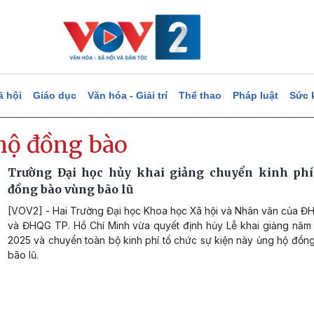
ã hội
Giáo dục
Văn hóa - Giải trí
Thể thao
Pháp luật
Sức 
hộ đồng bào
Trường Đại học hủy khai giảng chuyển kinh ph
đồng bào vùng bão lũ
[VOV2] - Hai Trường Đại học Khoa học Xã hội và Nhân văn của Đ
và ĐHQG TP. Hồ Chí Minh vừa quyết định hủy Lễ khai giảng năm
2025 và chuyển toàn bộ kinh phí tổ chức sự kiện này ủng hộ đồn
bão lũ.