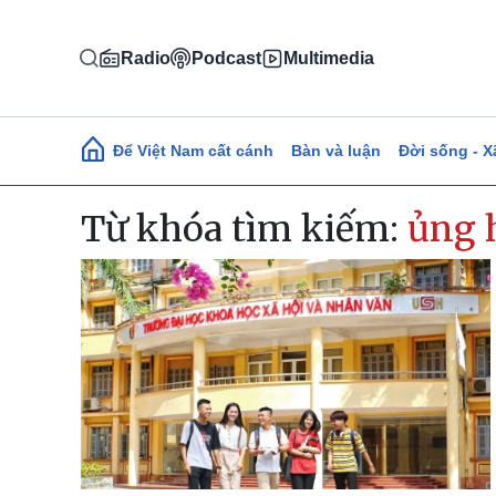
Nhảy đến nội dung
Radio
Podcast
Multimedia
Main navigation
Để Việt Nam cất cánh
Bàn và luận
Đời sống - X
Từ khóa tìm kiếm:
ủng 