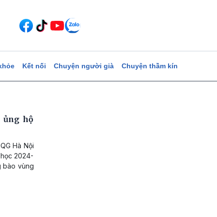
khỏe
Kết nối
Chuyện người già
Chuyện thầm kín
í ủng hộ
HQG Hà Nội
 học 2024-
g bào vùng