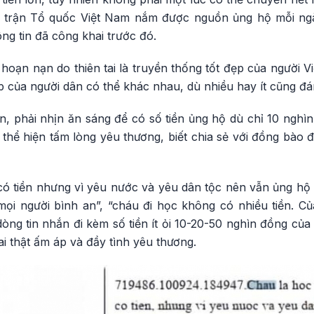
ặt trận Tổ quốc Việt Nam nắm được nguồn ủng hộ mỗi ngà
g tin đã công khai trước đó.
hoạn nạn do thiên tai là truyền thống tốt đẹp của người V
của người dân có thể khác nhau, dù nhiều hay ít cũng đán
, phải nhịn ăn sáng để có số tiền ủng hộ dù chỉ 10 nghìn
hể hiện tấm lòng yêu thương, biết chia sẻ với đồng bào đ
có tiền nhưng vì yêu nước và yêu dân tộc nên vẫn ủng hộ
mọi người bình an”, “cháu đi học không có nhiều tiền. Củ
ng tin nhắn đi kèm số tiền ít ỏi 10-20-50 nghìn đồng của
ai thật ấm áp và đầy tình yêu thương.