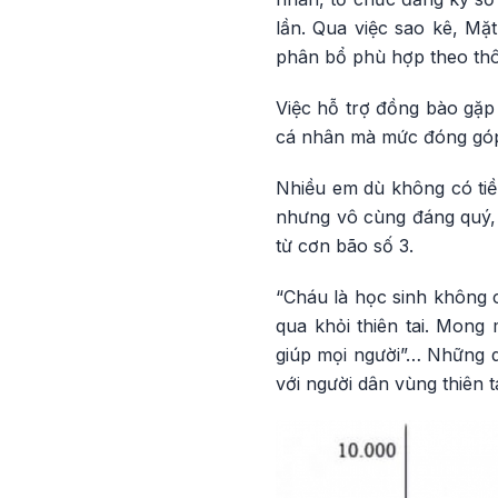
lần. Qua việc sao kê, M
phân bổ phù hợp theo thôn
Việc hỗ trợ đồng bào gặp 
cá nhân mà mức đóng góp 
Nhiều em dù không có tiền
nhưng vô cùng đáng quý, t
từ cơn bão số 3.
“Cháu là học sinh không 
qua khỏi thiên tai. Mong 
giúp mọi người”… Những dò
với người dân vùng thiên t