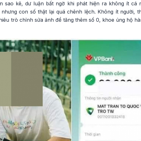
n sao kê, dư luận bất ngờ khi phát hiện ra không ít c
nhưng con số thật lại quá chênh lệch. Không ít người, th
iêu trò chỉnh sửa ảnh để tăng thêm số 0, khoe ủng hộ hàn