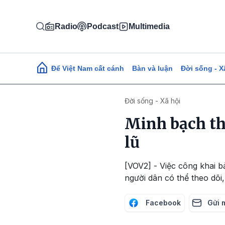
Nhảy đến nội dung
Radio
Podcast
Multimedia
Main navigation
Để Việt Nam cất cánh
Bàn và luận
Đời sống - X
Đời sống - Xã hội
Minh bạch th
lũ
[VOV2] - Việc công khai b
người dân có thể theo dõi,
Facebook
Gửi 