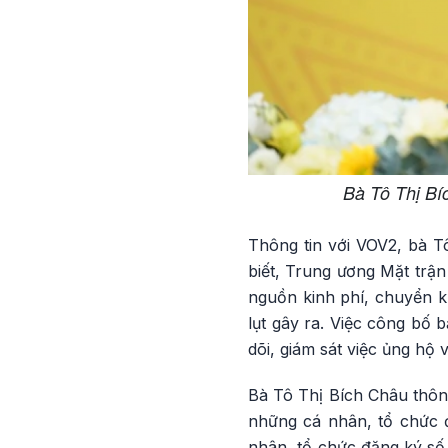
Bà Tô Thị Bí
Thông tin với VOV2, bà 
biết, Trung ương Mặt trậ
nguồn kinh phí, chuyển k
lụt gây ra. Việc công bố 
dõi, giám sát việc ủng hộ
Bà Tô Thị Bích Châu thôn
những cá nhân, tổ chức 
nhân, tổ chức đăng ký số 