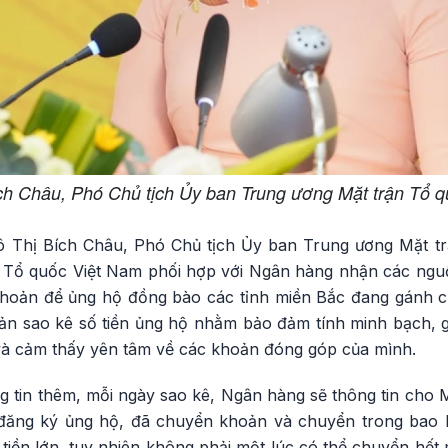
ch Châu, Phó Chủ tịch Ủy ban Trung ương Mặt trận Tổ 
Tô Thị Bích Châu, Phó Chủ tịch Ủy ban Trung ương Mặt t
n Tổ quốc Việt Nam phối hợp với Ngân hàng nhận các nguồ
hoản để ủng hộ đồng bào các tỉnh miền Bắc đang gánh c
bản sao kê số tiền ủng hộ nhằm bảo đảm tính minh bạch, g
 và cảm thấy yên tâm về các khoản đóng góp của mình.
g tin thêm, mỗi ngày sao kê, Ngân hàng sẽ thông tin cho 
đăng ký ủng hộ, đã chuyển khoản và chuyển trong bao l
tiền lớn, tuy nhiên không phải một lúc có thể chuyển hết