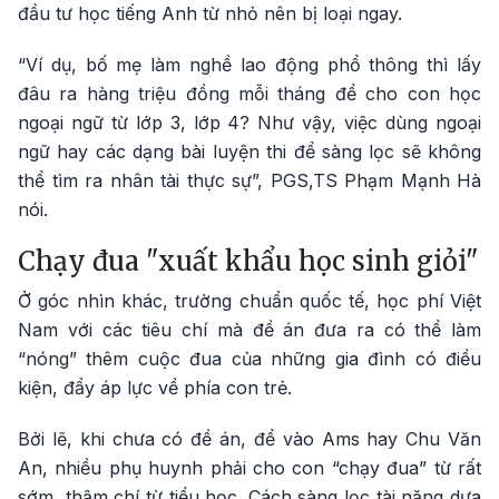
đầu tư học tiếng Anh từ nhỏ nên bị loại ngay.
“Ví dụ, bố mẹ làm nghề lao động phổ thông thì lấy
đâu ra hàng triệu đồng mỗi tháng để cho con học
ngoại ngữ từ lớp 3, lớp 4? Như vậy, việc dùng ngoại
ngữ hay các dạng bài luyện thi để sàng lọc sẽ không
thể tìm ra nhân tài thực sự”, PGS,TS Phạm Mạnh Hà
nói.
Chạy đua "xuất khẩu học sinh giỏi"
Ở góc nhìn khác, trường chuẩn quốc tế, học phí Việt
Nam với các tiêu chí mà đề án đưa ra có thể làm
“nóng” thêm cuộc đua của những gia đình có điều
kiện, đẩy áp lực về phía con trẻ.
Bởi lẽ, khi chưa có đề án, để vào Ams hay Chu Văn
An, nhiều phụ huynh phải cho con “chạy đua” từ rất
sớm, thậm chí từ tiểu học. Cách sàng lọc tài năng dựa