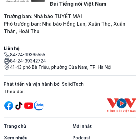
Đài Tiếng nói Việt Nam
Trưởng ban: Nhà báo TUYẾT MAI
Phó trưởng ban: Nhà báo Hồng Lan, Xuân Thọ, Xuân
Thân, Hoài Thu
Liên hệ
84-24-39365555
84-24-39342724
41-43 phố Bà Triệu, phường Cửa Nam, TP. Hà Nội
Phát triển và vận hành bởi SolidTech
Mạng xã hội
Theo dõi:
Trang chủ
Mới nhất
Xem nhiều
Podcast