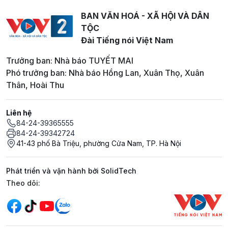
BAN VĂN HOÁ - XÃ HỘI VÀ DÂN
TỘC
Đài Tiếng nói Việt Nam
Trưởng ban: Nhà báo TUYẾT MAI
Phó trưởng ban: Nhà báo Hồng Lan, Xuân Thọ, Xuân
Thân, Hoài Thu
Liên hệ
84-24-39365555
84-24-39342724
41-43 phố Bà Triệu, phường Cửa Nam, TP. Hà Nội
Phát triển và vận hành bởi SolidTech
Mạng xã hội
Theo dõi: