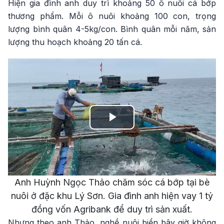
Hiện gia đình anh duy trì khoảng 50 ô nuôi cá bớp
thương phẩm. Mỗi ô nuôi khoảng 100 con, trọng
lượng bình quân 4-5kg/con. Bình quân mỗi năm, sản
lượng thu hoạch khoảng 20 tấn cá.
Play
Video
Anh Huỳnh Ngọc Thảo chăm sóc cá bớp tại bè
nuôi ở đặc khu Lý Sơn. Gia đình anh hiện vay 1 tỷ
đồng vốn Agribank để duy trì sản xuất.
Nhưng theo anh Thảo, nghề nuôi biển bây giờ không