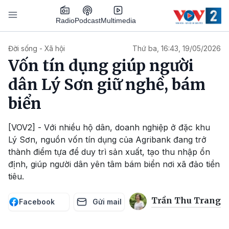
Nhảy đến nội dung
Podcast
Radio
Multimedia
Main navigation
Đời sống - Xã hội
Thứ ba, 16:43, 19/05/2026
Vốn tín dụng giúp người
dân Lý Sơn giữ nghề, bám
biển
[VOV2] - Với nhiều hộ dân, doanh nghiệp ở đặc khu
Lý Sơn, nguồn vốn tín dụng của Agribank đang trở
thành điểm tựa để duy trì sản xuất, tạo thu nhập ổn
định, giúp người dân yên tâm bám biển nơi xã đảo tiền
tiêu.
Trần Thu Trang
Facebook
Gửi mail