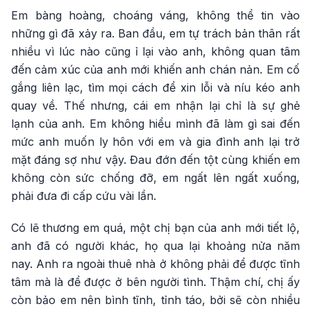
Em bàng hoàng, choáng váng, không thể tin vào
những gì đã xảy ra. Ban đầu, em tự trách bản thân rất
nhiều vì lúc nào cũng ỉ lại vào anh, không quan tâm
đến cảm xúc của anh mới khiến anh chán nản. Em cố
gắng liên lạc, tìm mọi cách để xin lỗi và níu kéo anh
quay về. Thế nhưng, cái em nhận lại chỉ là sự ghẻ
lạnh của anh. Em không hiểu mình đã làm gì sai đến
mức anh muốn ly hôn với em và gia đình anh lại trở
mặt đáng sợ như vậy. Đau đớn đến tột cùng khiến em
không còn sức chống đỡ, em ngất lên ngất xuống,
phải đưa đi cấp cứu vài lần.
Có lẽ thương em quá, một chị bạn của anh mới tiết lộ,
anh đã có người khác, họ qua lại khoảng nửa năm
nay. Anh ra ngoài thuê nhà ở không phải để được tĩnh
tâm mà là để được ở bên người tình. Thậm chí, chị ấy
còn bảo em nên bình tĩnh, tỉnh táo, bởi sẽ còn nhiều