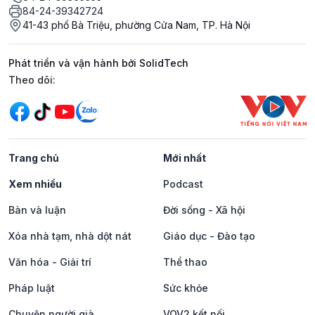
84-24-39342724
41-43 phố Bà Triệu, phường Cửa Nam, TP. Hà Nội
Phát triển và vận hành bởi SolidTech
Mạng xã hội
Theo dõi:
Trang chủ
Mới nhất
Xem nhiều
Podcast
Bàn và luận
Đời sống - Xã hội
Xóa nhà tạm, nhà dột nát
Giáo dục - Đào tạo
Văn hóa - Giải trí
Thể thao
Pháp luật
Sức khỏe
Chuyện người già
VOV2 kết nối