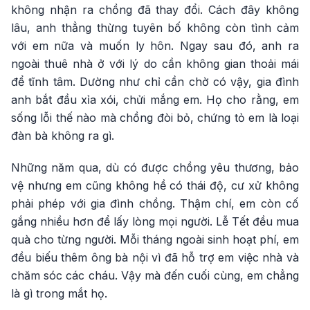
không nhận ra chồng đã thay đổi. Cách đây không
lâu, anh thẳng thừng tuyên bố không còn tình cảm
với em nữa và muốn ly hôn. Ngay sau đó, anh ra
ngoài thuê nhà ở với lý do cần không gian thoải mái
để tĩnh tâm. Dường như chỉ cần chờ có vậy, gia đình
anh bắt đầu xỉa xói, chửi mắng em. Họ cho rằng, em
sống lỗi thế nào mà chồng đòi bỏ, chứng tỏ em là loại
đàn bà không ra gì.
Những năm qua, dù có được chồng yêu thương, bảo
vệ nhưng em cũng không hề có thái độ, cư xử không
phải phép với gia đình chồng. Thậm chí, em còn cố
gắng nhiều hơn để lấy lòng mọi người. Lễ Tết đều mua
quà cho từng người. Mỗi tháng ngoài sinh hoạt phí, em
đều biếu thêm ông bà nội vì đã hỗ trợ em việc nhà và
chăm sóc các cháu. Vậy mà đến cuối cùng, em chẳng
là gì trong mắt họ.