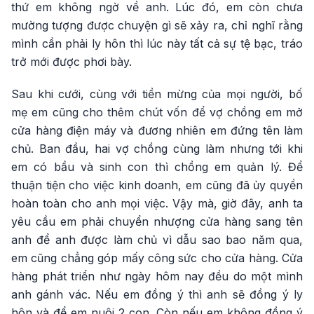
thứ em không ngờ về anh. Lúc đó, em còn chưa
mường tượng được chuyện gì sẽ xảy ra, chỉ nghĩ rằng
mình cần phải ly hôn thì lúc này tất cả sự tệ bạc, tráo
trở mới được phơi bày.
Sau khi cưới, cùng với tiền mừng của mọi người, bố
mẹ em cũng cho thêm chút vốn để vợ chồng em mở
cửa hàng điện máy và đương nhiên em đứng tên làm
chủ. Ban đầu, hai vợ chồng cùng làm nhưng tới khi
em có bầu và sinh con thì chồng em quản lý. Để
thuận tiện cho việc kinh doanh, em cũng đã ủy quyền
hoàn toàn cho anh mọi việc. Vậy mà, giờ đây, anh ta
yêu cầu em phải chuyển nhượng cửa hàng sang tên
anh để anh được làm chủ vì dẫu sao bao năm qua,
em cũng chẳng góp mấy công sức cho cửa hàng. Cửa
hàng phát triển như ngày hôm nay đều do một mình
anh gánh vác. Nếu em đồng ý thì anh sẽ đồng ý ly
hôn và để em nuôi 2 con. Còn nếu em không đồng ý