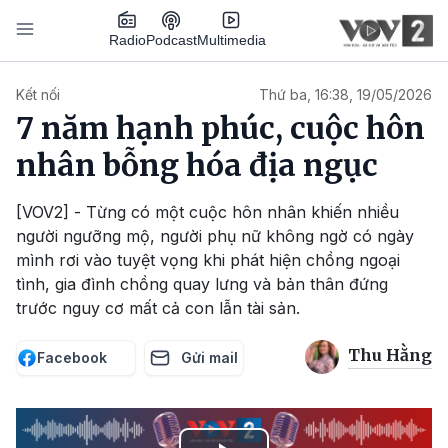
Nhảy đến nội dung
Podcast
Radio
Multimedia
Main navigation
Kết nối
Thứ ba, 16:38, 19/05/2026
7 năm hạnh phúc, cuộc hôn
nhân bỗng hóa địa ngục
[VOV2] - Từng có một cuộc hôn nhân khiến nhiều
người ngưỡng mộ, người phụ nữ không ngờ có ngày
mình rơi vào tuyệt vọng khi phát hiện chồng ngoại
tình, gia đình chồng quay lưng và bản thân đứng
trước nguy cơ mất cả con lẫn tài sản.
Thu Hằng
Facebook
Gửi mail