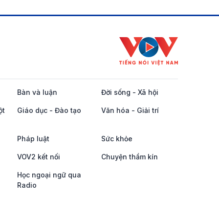
Bàn và luận
Đời sống - Xã hội
ột
Giáo dục - Đào tạo
Văn hóa - Giải trí
Pháp luật
Sức khỏe
VOV2 kết nối
Chuyện thầm kín
Học ngoại ngữ qua
Radio