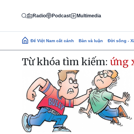
Nhảy đến nội dung
Radio
Podcast
Multimedia
Main navigation
Để Việt Nam cất cánh
Bàn và luận
Đời sống - X
Từ khóa tìm kiếm:
ứng 