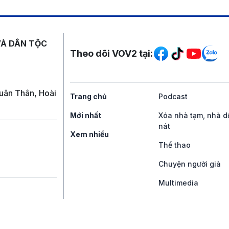
Mạng xã hội
VÀ DÂN TỘC
Theo dõi VOV2 tại:
uân Thân, Hoài
Trang chủ
Podcast
Mới nhất
Xóa nhà tạm, nhà d
nát
Xem nhiều
Thể thao
Chuyện người già
Multimedia