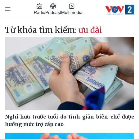
Nhảy đến nội dung
Podcast
Radio
Multimedia
Main navigation
Từ khóa tìm kiếm:
ưu đãi
Nghỉ hưu trước tuổi do tinh giản biên chế được
hưởng mức trợ cấp cao