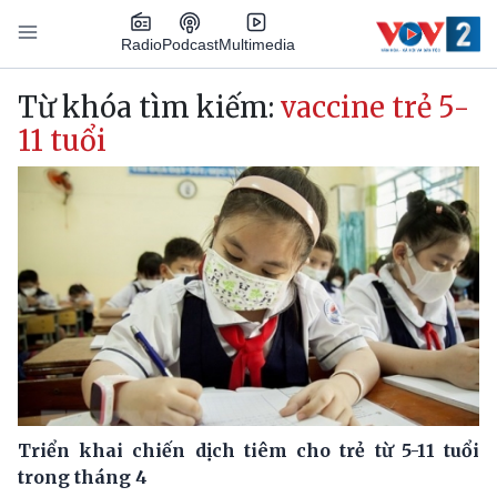
Nhảy đến nội dung
Podcast
Radio
Multimedia
Main navigation
Từ khóa tìm kiếm:
vaccine trẻ 5-
11 tuổi
Triển khai chiến dịch tiêm cho trẻ từ 5-11 tuổi
trong tháng 4