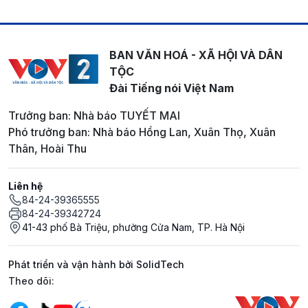
BAN VĂN HOÁ - XÃ HỘI VÀ DÂN
TỘC
Đài Tiếng nói Việt Nam
Trưởng ban: Nhà báo TUYẾT MAI
Phó trưởng ban: Nhà báo Hồng Lan, Xuân Thọ, Xuân
Thân, Hoài Thu
Liên hệ
84-24-39365555
84-24-39342724
41-43 phố Bà Triệu, phường Cửa Nam, TP. Hà Nội
Phát triển và vận hành bởi SolidTech
Mạng xã hội
Theo dõi: