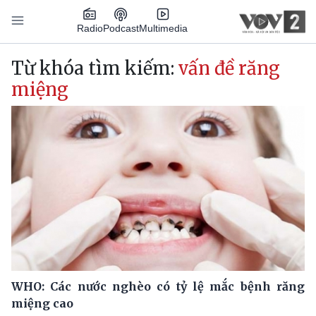
Nhảy đến nội dung
Podcast
Radio
Multimedia
Main navigation
Từ khóa tìm kiếm:
vấn đề răng
miệng
WHO: Các nước nghèo có tỷ lệ mắc bệnh răng
miệng cao