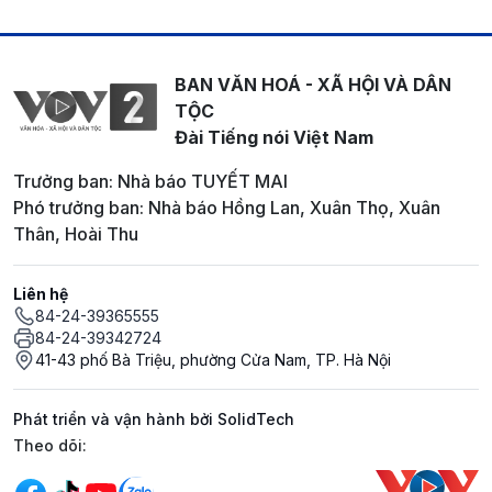
BAN VĂN HOÁ - XÃ HỘI VÀ DÂN
TỘC
Đài Tiếng nói Việt Nam
Trưởng ban: Nhà báo TUYẾT MAI
Phó trưởng ban: Nhà báo Hồng Lan, Xuân Thọ, Xuân
Thân, Hoài Thu
Liên hệ
84-24-39365555
84-24-39342724
41-43 phố Bà Triệu, phường Cửa Nam, TP. Hà Nội
Phát triển và vận hành bởi SolidTech
Mạng xã hội
Theo dõi: